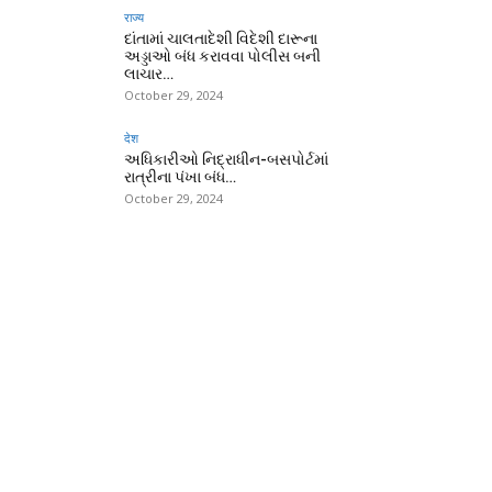
राज्य
દાંતામાં ચાલતાદેશી વિદેશી દારૂના
અડ્ડાઓ બંધ કરાવવા પોલીસ બની
લાચાર…
October 29, 2024
देश
અધિકારીઓ નિદ્રાધીન-બસપોર્ટમાં
રાત્રીના પંખા બંધ…
October 29, 2024