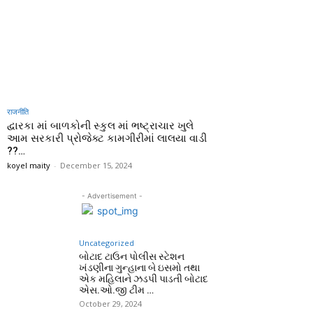
राजनीति
દ્વારકા માં બાળકોની સ્કુલ માં ભષ્ટ્રાચાર ખુલે
આમ સરકારી પ્રોજેક્ટ કામગીરીમાં લાલયા વાડી
??…
koyel maity
-
December 15, 2024
- Advertisement -
Uncategorized
બોટાદ ટાઉન પોલીસ સ્ટેશન
ખંડણીના ગુન્હાના બે ઇસમો તથા
એક મહિલાને ઝડપી પાડતી બોટાદ
એસ.ઓ.જી ટીમ …
October 29, 2024