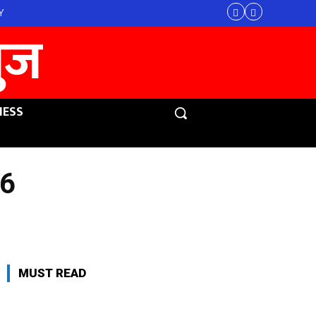
Y
युज
NESS
26
MUST READ