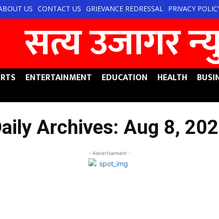
ABOUT US
CONTACT US
GRIEVANCE REDRESSAL
PRIVACY POLIC
सत्य उजागर न्‍
RTS
ENTERTAINMENT
EDUCATION
HEALTH
BUSI
aily Archives: Aug 8, 20
- Advertisement -