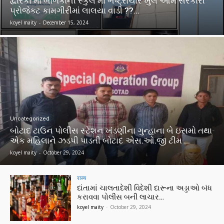
દ્વારકા માં બાળકોની સ્કુલ માં ભષ્ટ્રાચાર ખુલે આમ સરકારી
પ્રોજેક્ટ કામગીરીમાં લાલયા વાડી ??…
koyel maity
-
December 15, 2024
Uncategorized
બોટાદ ટાઉન પોલીસ સ્ટેશન ખંડણીના ગુન્હાના બે ઇસમો તથા
એક મહિલાને ઝડપી પાડતી બોટાદ એસ.ઓ.જી ટીમ …
koyel maity
-
October 29, 2024
राज्य
દાંતામાં ચાલતાદેશી વિદેશી દારૂના અડ્ડાઓ બંધ
કરાવવા પોલીસ બની લાચાર…
koyel maity
-
October 29, 2024