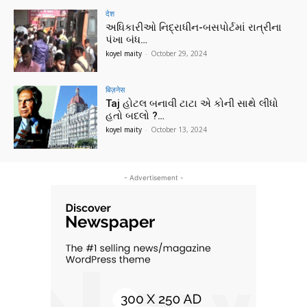
देश
અધિકારીઓ નિદ્રાધીન-બસપોર્ટમાં રાત્રીના
પંખા બંધ…
koyel maity
-
October 29, 2024
बिज़नेस
Taj હોટલ બનાવી ટાટા એ કોની સાથે લીધો
હતો બદલો ?…
koyel maity
-
October 13, 2024
- Advertisement -