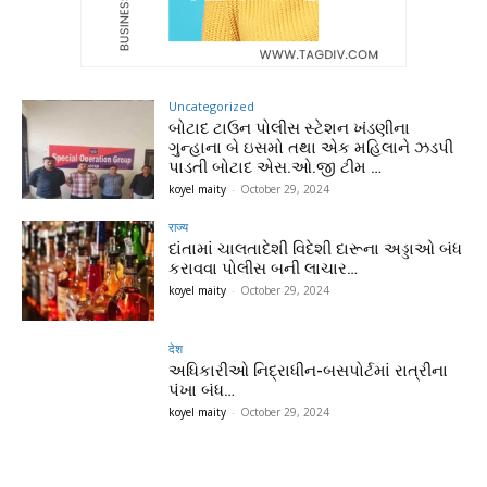
Uncategorized
બોટાદ ટાઉન પોલીસ સ્ટેશન ખંડણીના
ગુન્હાના બે ઇસમો તથા એક મહિલાને ઝડપી
પાડતી બોટાદ એસ.ઓ.જી ટીમ …
koyel maity
-
October 29, 2024
राज्य
દાંતામાં ચાલતાદેશી વિદેશી દારૂના અડ્ડાઓ બંધ
કરાવવા પોલીસ બની લાચાર…
koyel maity
-
October 29, 2024
देश
અધિકારીઓ નિદ્રાધીન-બસપોર્ટમાં રાત્રીના
પંખા બંધ…
koyel maity
-
October 29, 2024