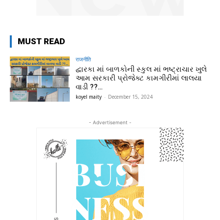
MUST READ
राजनीति
દ્વારકા માં બાળકોની સ્કુલ માં ભષ્ટ્રાચાર ખુલે
આમ સરકારી પ્રોજેક્ટ કામગીરીમાં લાલયા
વાડી ??…
koyel maity
-
December 15, 2024
- Advertisement -