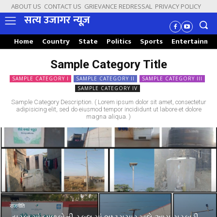
ABOUT US
CONTACT US
GRIEVANCE REDRESSAL
PRIVACY POLICY
सत्य उजागर न्यूज़
Home
Country
State
Politics
Sports
Entertainme
Sample Category Title
SAMPLE CATEGORY I
SAMPLE CATEGORY II
SAMPLE CATEGORY III
SAMPLE CATEGORY IV
Sample Category Description. ( Lorem ipsum dolor sit amet, consectetur
adipisicing elit, sed do eiusmod tempor incididunt ut labore et dolore
magna aliqua. )
राजनीति