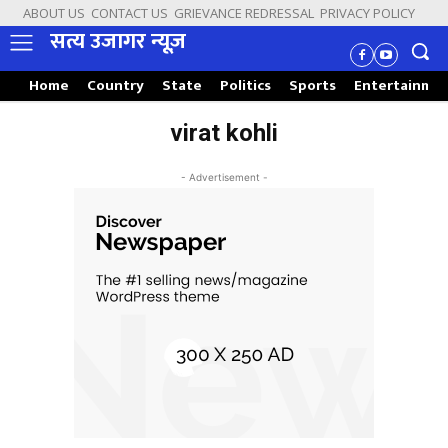
ABOUT US
CONTACT US
GRIEVANCE REDRESSAL
PRIVACY POLICY
सत्य उजागर न्यूज़
Home
Country
State
Politics
Sports
Entertainme
virat kohli
- Advertisement -