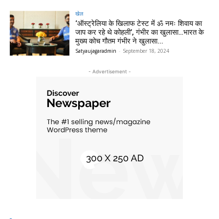
खेल
‘ऑस्ट्रेलिया के खिलाफ टेस्ट में ॐ नमः शिवाय का
जाप कर रहे थे कोहली’, गंभीर का खुलासा…भारत के
मुख्य कोच गौतम गंभीर ने खुलासा...
Satyaujagaradmin
-
September 18, 2024
- Advertisement -