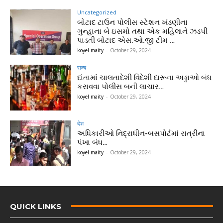
Uncategorized
બોટાદ ટાઉન પોલીસ સ્ટેશન ખંડણીના
ગુન્હાના બે ઇસમો તથા એક મહિલાને ઝડપી
પાડતી બોટાદ એસ.ઓ.જી ટીમ …
koyel maity
-
October 29, 2024
राज्य
દાંતામાં ચાલતાદેશી વિદેશી દારૂના અડ્ડાઓ બંધ
કરાવવા પોલીસ બની લાચાર…
koyel maity
-
October 29, 2024
देश
અધિકારીઓ નિદ્રાધીન-બસપોર્ટમાં રાત્રીના
પંખા બંધ…
koyel maity
-
October 29, 2024
QUICK LINKS