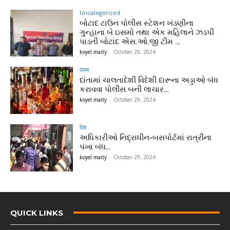
Uncategorized
બોટાદ ટાઉન પોલીસ સ્ટેશન ખંડણીના
ગુન્હાના બે ઇસમો તથા એક મહિલાને ઝડપી
પાડતી બોટાદ એસ.ઓ.જી ટીમ …
koyel maity
-
October 29, 2024
राज्य
દાંતામાં ચાલતાદેશી વિદેશી દારૂના અડ્ડાઓ બંધ
કરાવવા પોલીસ બની લાચાર…
koyel maity
-
October 29, 2024
देश
અધિકારીઓ નિદ્રાધીન-બસપોર્ટમાં રાત્રીના
પંખા બંધ…
koyel maity
-
October 29, 2024
QUICK LINKS