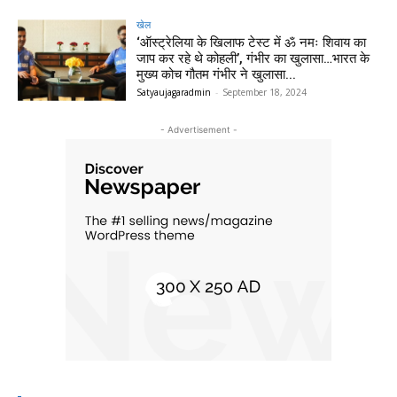
खेल
‘ऑस्ट्रेलिया के खिलाफ टेस्ट में ॐ नमः शिवाय का
जाप कर रहे थे कोहली’, गंभीर का खुलासा…भारत के
मुख्य कोच गौतम गंभीर ने खुलासा...
Satyaujagaradmin
-
September 18, 2024
- Advertisement -