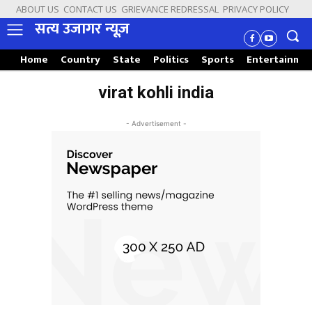
ABOUT US
CONTACT US
GRIEVANCE REDRESSAL
PRIVACY POLICY
सत्य उजागर न्यूज़
Home
Country
State
Politics
Sports
Entertainme
virat kohli india
- Advertisement -