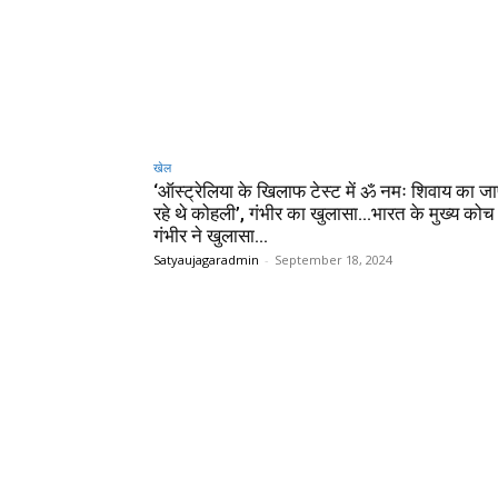
खेल
‘ऑस्ट्रेलिया के खिलाफ टेस्ट में ॐ नमः शिवाय का ज
रहे थे कोहली’, गंभीर का खुलासा…भारत के मुख्य को
गंभीर ने खुलासा...
Satyaujagaradmin
-
September 18, 2024