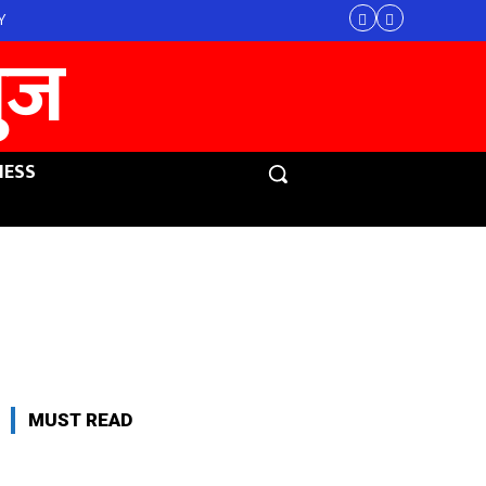
Y
युज
NESS
MUST READ