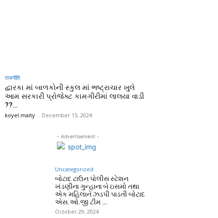
राजनीति
દ્વારકા માં બાળકોની સ્કુલ માં ભષ્ટ્રાચાર ખુલે
આમ સરકારી પ્રોજેક્ટ કામગીરીમાં લાલયા વાડી
??…
koyel maity
-
December 15, 2024
- Advertisement -
Uncategorized
બોટાદ ટાઉન પોલીસ સ્ટેશન
ખંડણીના ગુન્હાના બે ઇસમો તથા
એક મહિલાને ઝડપી પાડતી બોટાદ
એસ.ઓ.જી ટીમ …
October 29, 2024