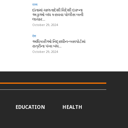
राज्य
દાંતામાં ચાલતાદેશી વિદેશી દારૂના
અડ્ડાઓ બંધ કરાવવા પોલીસ બની
લાચાર…
October 29, 2024
देश
અધિકારીઓ નિદ્રાધીન-બસપોર્ટમાં
રાત્રીના પંખા બંધ…
October 29, 2024
EDUCATION
HEALTH