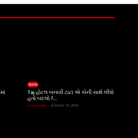
बिज़नेस
માં
Taj હોટલ બનાવી ટાટા એ કોની સાથે લીધો
હતો બદલો ?…
koyel maity
-
October 13, 2024