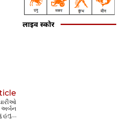
लाइव स्कोर
ticle
્મચારીઓ
 અર્બન
 હતુ….