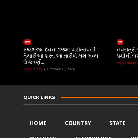
राज्य
देश
કષ્ટભંજનદેવના 176મા પાટોત્સવની
નવરાત્રી
તૈયારીઓ શરૂ, આ તારીખે થશે ભવ્ય
પક્ષીની બ
ઉજવણી…
koyel maity
koyel maity
-
October 13, 2024
QUICK LINKS
HOME
COUNTRY
STATE