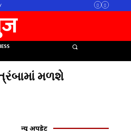
Y
युज
NESS
ત્રંબામાં મળશે
न्यू अपडेट