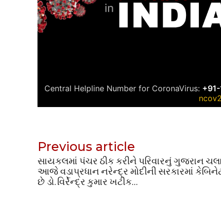
Previous article
સાયકલમાં પંચર ઠીક કરીને પરિવારનું ગુજરાન ચલાવ્
આજે વડાપ્રધાન નરેન્દ્ર મોદીની સરકારમાં કેબિનેટ
છે ડો. વિર્રેન્દ્ર કુમાર ખટીક…