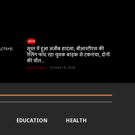
हादसा
ૉટલના
सूरत में हुआ अजीब हादसा, बीआरटीएस की
रेलिंग फांद रहा युवक बाइक से टकराया, दोनों
की मौत…
koyel maity
-
October 8, 2024
EDUCATION
HEALTH