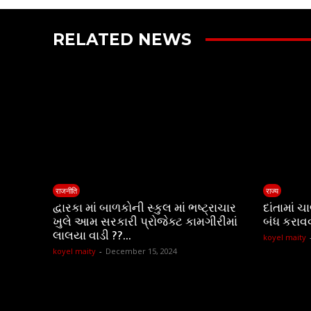
RELATED NEWS
राजनीति
राज्य
દ્વારકા માં બાળકોની સ્કુલ માં ભષ્ટ્રાચાર
દાંતામાં 
ખુલે આમ સરકારી પ્રોજેક્ટ કામગીરીમાં
બંધ કરાવ
લાલયા વાડી ??…
koyel maity
koyel maity
-
December 15, 2024