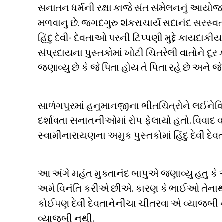
સનાતન ધર્મની રક્ષા કાજે સંત સંમેલનનું આયોજ
મળવાનુ છે. જગદગુરુ શંકરાચાર્ય સદાનંદ સરસ્વત
હિંદુ દેવી- દેવતાઓ પરની ટિપ્પણી મુદ્દે કાયદાક
સંપ્રદાયના પુસ્તકોમાં ખોટી ચિતરેલી વાતોને દૂ
જણાવ્યુ છે કે જે પિતા હોય તે પિતા રહે છે અને જ
સાળંગપુરમાં હનુમાનજીના ભીતચિત્રોને લઈનેવ
દર્શાવતા સનાતનીઓમાં રોપ ફેલાયો હતો. વિવાદ 
સ્વામીનારાયણના અમુક પુસ્તકોમાં હિંદુ દેવી દ
આ અંગે મહંત મુક્તાનંદ બાપુએ જણાવ્યુ હતુ ક
અમે વિનંતિ કરીએ છીએ. કારણ કે ભાઈઓ તેનાથી એ
કોઈપણ દેવી દેવતાનેનીચા ચીતરવા એ વ્યાજબી ન
વ્યાજબી નથી.