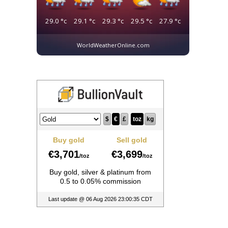
29.0
°c
29.1
°c
29.3
°c
29.5
°c
27.9
°c
WorldWeatherOnline.com