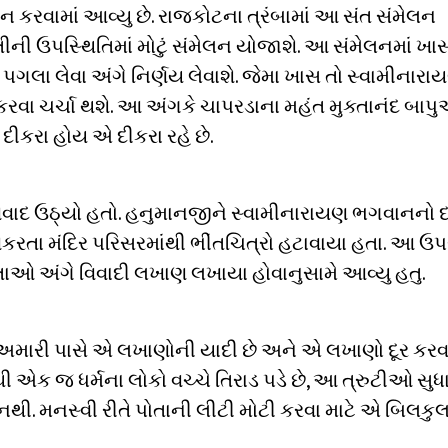
ન કરવામાં આવ્યુ છે. રાજકોટના ત્રંબામાં આ સંત સંમેલન
ીની ઉપસ્થિતિમાં મોટું સંમેલન યોજાશે. આ સંમેલનમાં ખા
ીય પગલા લેવા અંગે નિર્ણય લેવાશે. જેમા ખાસ તો સ્વામીનારા
ર કરવા ચર્ચા થશે. આ અંગકે ચાપરડાના મહંત મુક્તાનંદ બાપ
ે દીકરા હોય એ દીકરા રહે છે.
િવાદ ઉઠ્યો હતો. હનુમાનજીને સ્વામીનારાયણ ભગવાનનો 
વકરતા મંદિર પરિસરમાંથી ભીંતચિત્રો હટાવાયા હતા. આ ઉપ
ેવતાઓ અંગે વિવાદી લખાણ લખાયા હોવાનુસામે આવ્યુ હતુ.
ે અમારી પાસે એ લખાણોની યાદી છે અને એ લખાણો દૂર કરવ
ક જ ધર્મના લોકો વચ્ચે તિરાડ પડે છે, આ ત્રુટીઓ સુધાર
થી. મનસ્વી રીતે પોતાની લીટી મોટી કરવા માટે એ બિલકુ