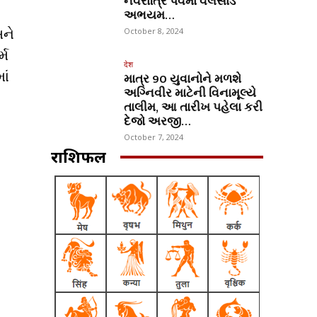
નવરાત્રિ પર્વમાં વલસાડ
અભયમ…
અને
October 8, 2024
્મ
देश
ાં
માત્ર 90 યુવાનોને મળશે
અગ્નિવીર માટેની વિનામૂલ્યે
તાલીમ, આ તારીખ પહેલા કરી
દેજો અરજી…
October 7, 2024
राशिफल