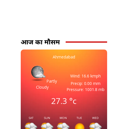
आज का मौसम
Ahmedabad
Wind: 16.6 kmph
Partly
Precip: 0.00 mm
Cloudy
Pressure: 1001.8 mb
27.3
°c
SAT
SUN
MON
TUE
WED