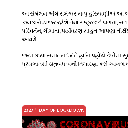
આ સંમેલન અંગે રામેશ્વર બાપુ હરિયાણીએ આ અંગ
કથાકારો હાજર રહેશે.તેમાં રાષ્ટ્રત્વને લગતા, 
પરિવર્તન, ગૌમાતા, પર્યાવરણ સહિત આપણા તીર્થક્ષે
આવશે.
જ્યાં જ્યાં સનાતન ધર્મને હાનિ પહોંચે છે તેના
પ્રેમભાવથી સેતુબંધ બની વિચારણા કરી આગળ ધ