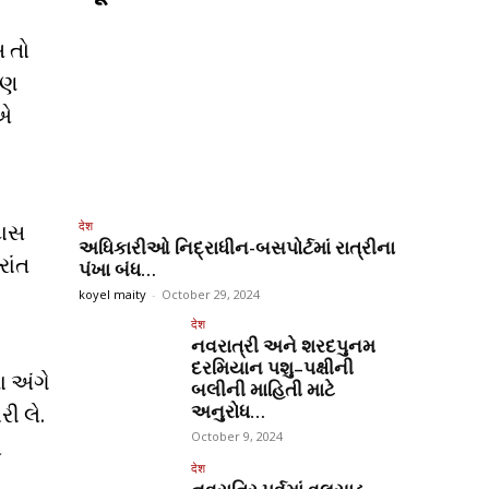
સ તો
યણ
ુએ
દાસ
देश
અધિકારીઓ નિદ્રાધીન-બસપોર્ટમાં રાત્રીના
રાંત
પંખા બંધ…
koyel maity
-
October 29, 2024
देश
નવરાત્રી અને શરદપુનમ
દરમિયાન પશુ–પક્ષીની
ા અંગે
બલીની માહિતી માટે
ી લે.
અનુરોધ…
October 9, 2024
લ
देश