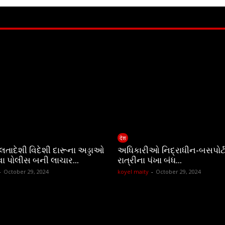
देश
ચાલતાદેશી વિદેશી દારૂના અડ્ડાઓ
અધિકારીઓ નિદ્રાધીન-બસપોર્ટ
વા પોલીસ બની લાચાર…
રાત્રીના પંખા બંધ…
-
October 29, 2024
koyel maity
-
October 29, 2024