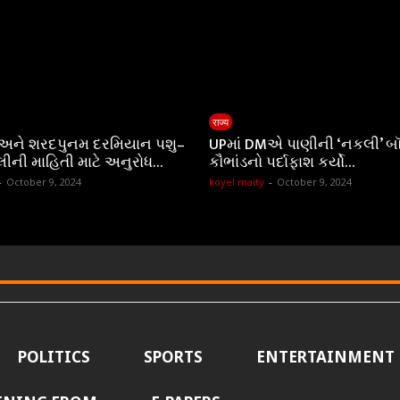
राज्य
 અને શરદપુનમ દરમિયાન પશુ–
UPમાં DMએ પાણીની ‘નકલી’ બ
લીની માહિતી માટે અનુરોધ…
કૌભાંડનો પર્દાફાશ કર્યો…
-
October 9, 2024
koyel maity
-
October 9, 2024
POLITICS
SPORTS
ENTERTAINMENT