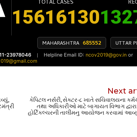
Next ar
યું,
કેપિટલ નર્સરી, સેક્ટર-૮ ખાતે સચિવાલયના કર
મંત્રી
તથા અધિકારીઓ માટે બાગાયત વિભાગ દ્વારા
હોર્ટિકલ્ચરની તાલીમનુ આયોજન કરવામાં આવ્યુ