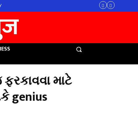
Y
युज
NESS
જ ફરકાવવા માટે
કે genius