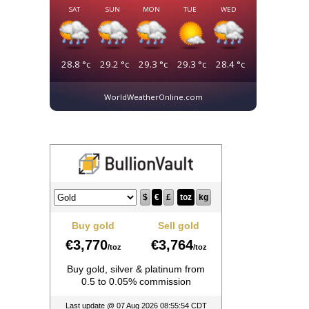
SAT
SUN
MON
TUE
WED
28.8
°c
29.2
°c
29.3
°c
29.3
°c
28.4
°c
WorldWeatherOnline.com