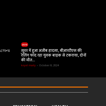
हादसा
ૉટલના
सूरत में हुआ अजीब हादसा, बीआरटीएस की
रेलिंग फांद रहा युवक बाइक से टकराया, दोनों
की मौत…
koyel maity
-
October 8, 2024