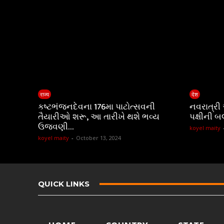
राज्य
देश
કષ્ટભંજનદેવના 176મા પાટોત્સવની
નવરાત્રી
તૈયારીઓ શરૂ, આ તારીખે થશે ભવ્ય
પક્ષીની બ
ઉજવણી…
koyel maity
koyel maity
-
October 13, 2024
QUICK LINKS