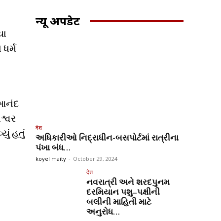
न्यू अपडेट
યા
ધર્મ
 આનંદ
શ્વર
देश
ં હતું
અધિકારીઓ નિદ્રાધીન-બસપોર્ટમાં રાત્રીના
પંખા બંધ…
koyel maity
-
October 29, 2024
देश
નવરાત્રી અને શરદપુનમ
દરમિયાન પશુ–પક્ષીની
બલીની માહિતી માટે
અનુરોધ…