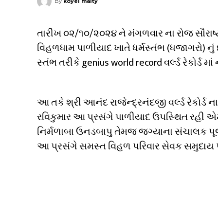
By
koyel maity
તારીખ ૦૨/૧૦/૨૦૨૪ ને મંગળવાર ના રોજ સૌરાષ્
વિહળધામ પાળીયાદ ખાતે ધર્મસ્તંભ (ધજાગરો) નુ
સ્તંભ તરીકે genius world record વર્લ્ડ રેકોર્ડ માં
આ તકે શ્રી આનંદ રાજેન્દ્રનંદજી વર્લ્ડ રેકોર્
રવિકુમાર આ પ્રસંગે પાળીયાદ ઉપસ્થિત રહી એમન
નિર્મળાબા ઉનડબાપુ તેમજ જગ્યાના સંચાલક પૂજ્
આ પ્રસંગે સમસ્ત વિહળ પરિવાર સેવક સમુદાય પ