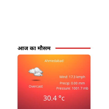
आज का मौसम
Ahmedabad
Wind: 17.3 kmph
Precip: 0.00 mm
Overcast
Pressure: 1001.7 mb
30.4
°c