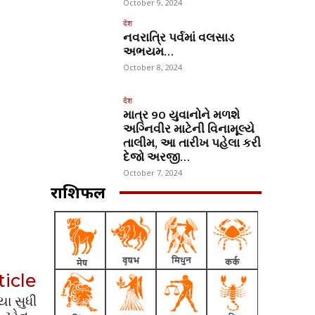
October 9, 2024
देश
નવરાત્રિ પર્વમાં વલસાડ
અભયમ…
October 8, 2024
देश
માત્ર 90 યુવાનોને મળશે
અગ્નિવીર માટેની વિનામૂલ્યે
તાલીમ, આ તારીખ પહેલા કરી
દેજો અરજી…
October 7, 2024
राशिफल
ticle
યા સુધી