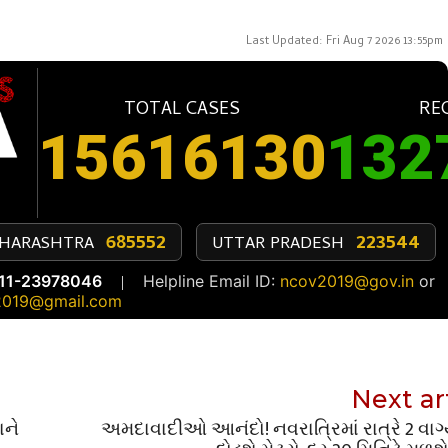
Next ar
ાને
અમદાવાદીઓ આનંદો! નવરાત્રિમાં રાત્રે 2 વાગ્