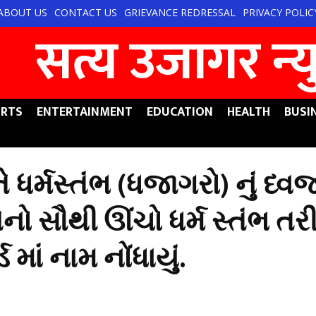
ABOUT US
CONTACT US
GRIEVANCE REDRESSAL
PRIVACY POLIC
सत्य उजागर न्‍
RTS
ENTERTAINMENT
EDUCATION
HEALTH
BUSI
ધર્મસ્તંભ (ધજાગરો) નું ધ્વ
 સૌથી ઊંચો ધર્મ સ્તંભ તરી
ડ માં નામ નોંધાયું.