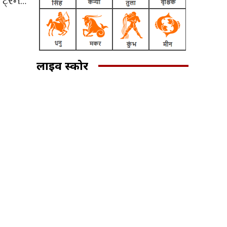
 ટ્રેન…
लाइव स्कोर