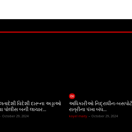
देश
ચાલતાદેશી વિદેશી દારૂના અડ્ડાઓ
અધિકારીઓ નિદ્રાધીન-બસપોર્ટ
વા પોલીસ બની લાચાર…
રાત્રીના પંખા બંધ…
-
October 29, 2024
koyel maity
-
October 29, 2024