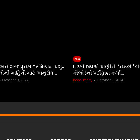
राज्य
 અને શરદપુનમ દરમિયાન પશુ–
UPમાં DMએ પાણીની ‘નકલી’ બ
લીની માહિતી માટે અનુરોધ…
કૌભાંડનો પર્દાફાશ કર્યો…
-
October 9, 2024
koyel maity
-
October 9, 2024