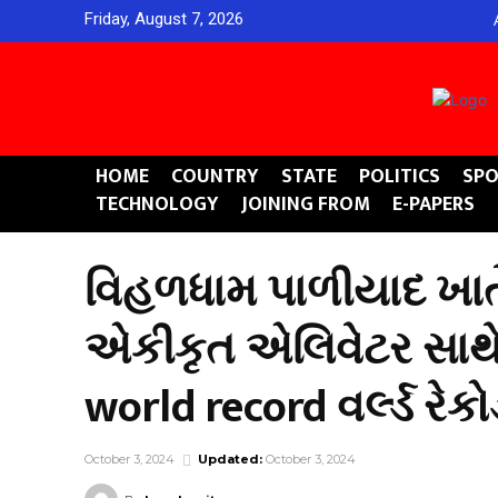
Friday, August 7, 2026
HOME
COUNTRY
STATE
POLITICS
SPO
TECHNOLOGY
JOINING FROM
E-PAPERS
વિહળધામ પાળીયાદ ખાતે 
એકીકૃત એલિવેટર સાથેનો
world record વર્લ્ડ રેકોર્
October 3, 2024
Updated:
October 3, 2024