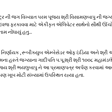
ટ્ર ની જગ વિખ્યાત પરમ પૂજ્ય શ્રી વિસામણબાપુ ની જગ્
ં ધ્વજ ફરકાવવા માટે એકીકૃત એલિવેટર સાથેનો સૌથી ઊંચો 
 નામ નોંધાયું હતુ…
ડ ના નિર્ણાયક , રૂબીક્યુબ એમ્બેસેડર ઓફ ઇંડિયા અને શ્રી
ા હસ્તે જગ્યાના ગાદીપતિ પ.પૂ.શ્રી શ્રી ૧૦૦૮ મહામંડલે
ય શ્રી ભયલુબાપુ ને આ પ્રમાણપત્ર અર્પણ કરવામાં આવ્યુ
ણ ખૂબ મોટી સંખ્યામાં ઉપસ્થિત રહ્યા હતા.