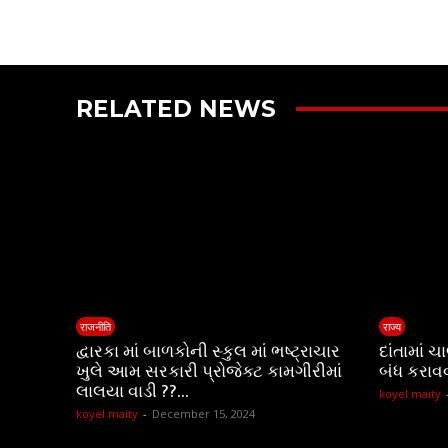
RELATED NEWS
राजनीति
राज्य
દ્વારકા માં બાળકોની સ્કુલ માં ભષ્ટ્રાચાર
દાંતામાં 
ખુલે આમ સરકારી પ્રોજેક્ટ કામગીરીમાં
બંધ કરાવ
લાલયા વાડી ??…
koyel maity
koyel maity
-
December 15, 2024