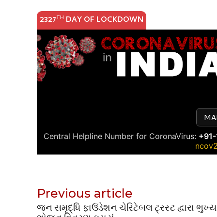
Previous article
જન સમૃદ્ધિ ફાઉંડેશન ચેરિટેબલ ટ્રસ્ટ દ્વારા ભુખ્ય