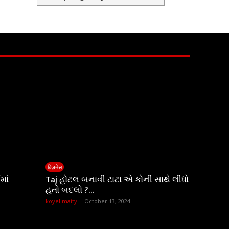
बिज़नेस
માં
Taj હોટલ બનાવી ટાટા એ કોની સાથે લીધો
હતો બદલો ?…
koyel maity
-
October 13, 2024