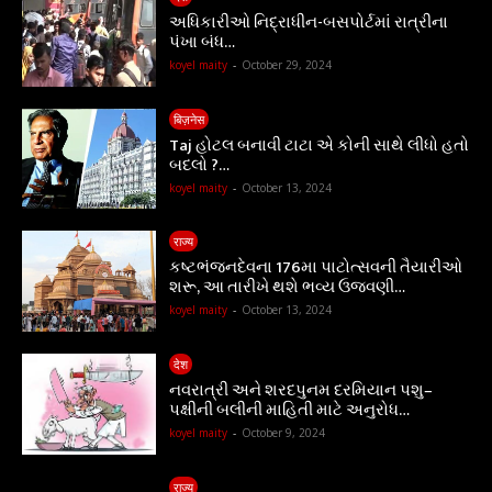
અધિકારીઓ નિદ્રાધીન-બસપોર્ટમાં રાત્રીના
પંખા બંધ…
koyel maity
-
October 29, 2024
बिज़नेस
Taj હોટલ બનાવી ટાટા એ કોની સાથે લીધો હતો
બદલો ?…
koyel maity
-
October 13, 2024
राज्य
કષ્ટભંજનદેવના 176મા પાટોત્સવની તૈયારીઓ
શરૂ, આ તારીખે થશે ભવ્ય ઉજવણી…
koyel maity
-
October 13, 2024
देश
નવરાત્રી અને શરદપુનમ દરમિયાન પશુ–
પક્ષીની બલીની માહિતી માટે અનુરોધ…
koyel maity
-
October 9, 2024
राज्य