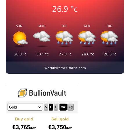
26.9
°c
SUN
MON
TUE
WED
THU
30.3
°c
30.1
°c
27.8
°c
28.6
°c
28.5
°c
WorldWeatherOnline.com