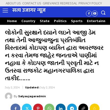
ABOUT US
CONTACT US
GRIEVANCE REDRESSAL
PRIVACY POLICY
सत्य उजागर न्यूज़
Home
Country
State
Politics
Sports
Entertainme
લોકોની સુરક્ષાને ધ્યાને લઇને આજી ડેમ
તથા તેની આજુબાજુના પ્રતિબંધિત
વિસ્તારમાં કોઇપણ વ્યક્તિ દ્વારા અવરજવર
ન કરવા તેમજ જાહેર જનતાએ પાણીમાં
નહાવા કે કોઇપણ જાતની પ્રવૃતી માટે ન
ઉતરવા રાજકોટ મહાનગરપાલિકા દ્વારા
તાકીદ…….
July 2, 2024
Updated:
July 2, 2024
By
Satyaujagaradmin