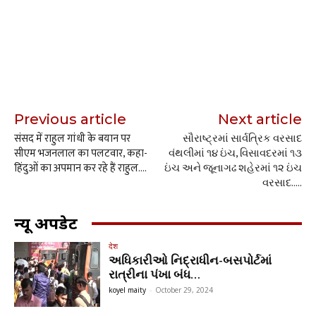
Previous article
Next article
संसद में राहुल गांधी के बयान पर
સૌરાષ્ટ્રમાં સાર્વત્રિક વરસાદ
सीएम भजनलाल का पलटवार, कहा-
વંથલીમાં ૧૪ ઇંચ, વિસાવદરમાં ૧૩
हिंदुओं का अपमान कर रहे हैं राहुल….
ઇંચ અને જૂનાગઢ શહેરમાં ૧૨ ઇંચ
વરસાદ…..
न्यू अपडेट
देश
અધિકારીઓ નિદ્રાધીન-બસપોર્ટમાં
રાત્રીના પંખા બંધ…
koyel maity
-
October 29, 2024