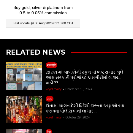
RELATED NEWS
राजनीति
દ્વારકા માં બાળકોની સ્કુલ માં ભષ્ટ્રાચાર ખુલે
આમ સરકારી પ્રોજેક્ટ કામગીરીમાં લાલયા
વાડી ??…
koyel maity
-
December 15, 2024
राज्य
દાંતામાં ચાલતાદેશી વિદેશી દારૂના અડ્ડાઓ બંધ
કરાવવા પોલીસ બની લાચાર…
koyel maity
-
October 29, 2024
देश