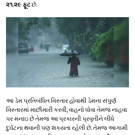
૨૧.૨૯ ફૂટ
છે.
આ ડેમ પ્રતિબંધિત વિસ્તાર હોવાથી ડેમના સંપુર્ણ
વિસ્તારમાં માછીમારી કરવી, વાહનો ધોવા તેમજ નાહવા
પર મનાઇ છે તેમજ આ પ્રકારની પ્રવૃતીને લીધે
દુર્ઘટના થવાની પણ શકયતા રહેલી છે. તેમજ આગામી