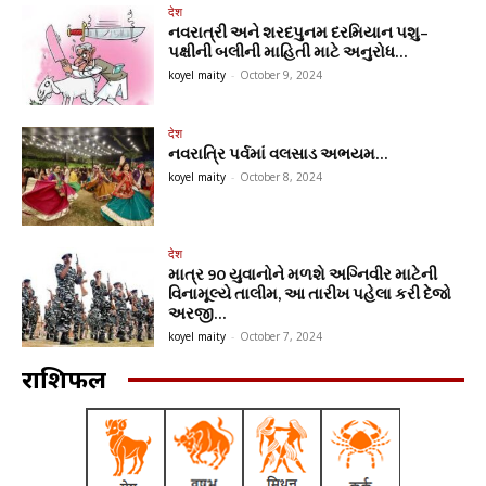
देश
નવરાત્રી અને શરદપુનમ દરમિયાન પશુ–
પક્ષીની બલીની માહિતી માટે અનુરોધ…
koyel maity
-
October 9, 2024
देश
નવરાત્રિ પર્વમાં વલસાડ અભયમ…
koyel maity
-
October 8, 2024
देश
માત્ર 90 યુવાનોને મળશે અગ્નિવીર માટેની
વિનામૂલ્યે તાલીમ, આ તારીખ પહેલા કરી દેજો
અરજી…
koyel maity
-
October 7, 2024
राशिफल