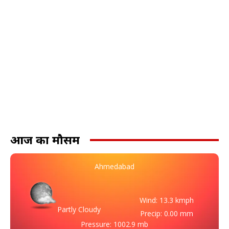
आज का मौसम
Ahmedabad
Wind: 13.3 kmph
Partly Cloudy
Precip: 0.00 mm
Pressure: 1002.9 mb