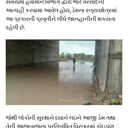
સમયમાં હવામાન વિભાગ દ્વારા ભારે વરસાદની
આગાહી કરવામા આવેલ હોય, ડેમના સ્ત્રાવક્ષેત્રમાં
આ પ્રકારની પ્રવૃતીને લીધે જાનહાનીની શકયતા
રહેલી છે.
જેથી લોકોની સુરક્ષાને ધ્યાને લઇને આજી ડેમ તથા
તેની આજુબાજુના પ્રતિબંધિત વિસ્તારમાં કોઇપણ