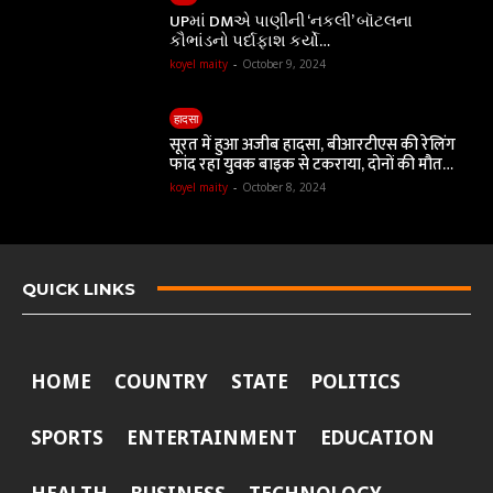
UPમાં DMએ પાણીની ‘નકલી’ બૉટલના
કૌભાંડનો પર્દાફાશ કર્યો…
koyel maity
-
October 9, 2024
हादसा
सूरत में हुआ अजीब हादसा, बीआरटीएस की रेलिंग
फांद रहा युवक बाइक से टकराया, दोनों की मौत…
koyel maity
-
October 8, 2024
QUICK LINKS
HOME
COUNTRY
STATE
POLITICS
SPORTS
ENTERTAINMENT
EDUCATION