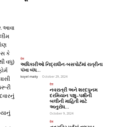
છે. આવા
ાલીમ
કોણ
ાસ કે
देश
થી વધુ)
અધિકારીઓ નિદ્રાધીન-બસપોર્ટમાં રાત્રીના
ર્મ
પંખા બંધ…
િવાસી
koyel maity
-
October 29, 2024
देश
જરૂરી
નવરાત્રી અને શરદપુનમ
વારનું
દરમિયાન પશુ–પક્ષીની
બલીની માહિતી માટે
અનુરોધ…
યાનું
October 9, 2024
देश