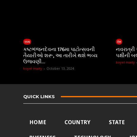
राज्य
देश
કષ્ટભંજનદેવના 176મા પાટોત્સવની
નવરાત્રી
તૈયારીઓ શરૂ, આ તારીખે થશે ભવ્ય
પક્ષીની બ
ઉજવણી…
koyel maity
koyel maity
-
October 13, 2024
QUICK LINKS
HOME
COUNTRY
STATE