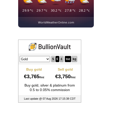
29.9
°c
29.7
°c
30.2
°c
27.8
°c
28.2
°c
WorldWeatherOnline.com