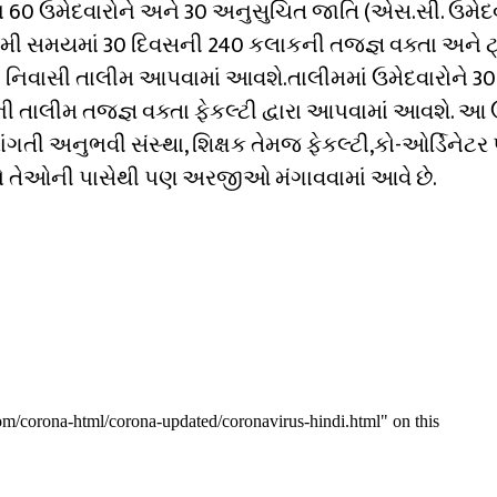
ીના 60 ઉમેદવારોને અને 30 અનુસુચિત જાતિ (એસ.સી. ઉમેદવ
મી સમયમાં 30 દિવસની 240 કલાકની તજજ્ઞ વક્તા અને ટ
ફ્રી નિવાસી તાલીમ આપવામાં આવશે.તાલીમમાં ઉમેદવારોને 30
ની તાલીમ તજજ્ઞ વક્તા ફેકલ્ટી દ્વારા આપવામાં આવશે. આ 
તી અનુભવી સંસ્થા, શિક્ષક તેમજ ફેકલ્ટી,કો-ઓર્ડિનેટર
 તો તેઓની પાસેથી પણ અરજીઓ મંગાવવામાં આવે છે.