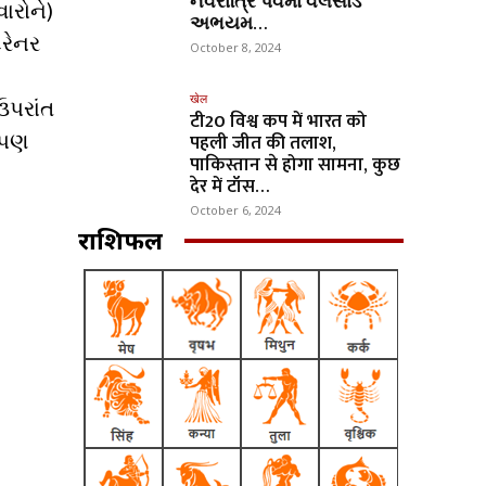
નવરાત્રિ પર્વમાં વલસાડ
ારોને)
અભયમ…
્રેનર
October 8, 2024
खेल
ઉપરાંત
टी20 विश्व कप में भारत को
 પણ
पहली जीत की तलाश,
पाकिस्तान से होगा सामना, कुछ
देर में टॉस…
October 6, 2024
राशिफल