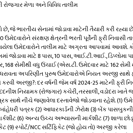
ેરી રોજગાર મેળા અને વિવિધ તાલીમ
છે, જે ભારતીય સેનામાં જોડાવા માટેની તૈયારી કરી રહ્યા 
દવારોને સંરક્ષણ ક્ષેત્રની ભરતી પૂર્વેની ફ્રી નિવાસી ત
થયેલા ઉમેદવારોને તાલીમ માટે અગ્રતા આપવામાં આવશે. 
માં જોડાવા માટે 8 પાસ, 10 પાસ, આઈ.ટી.આઈ., ડિપ્લોમા પ
, 168 સેમીથી વધુ ઉંચાઈ (એસ.ટી. ઉમેદવાર માટે 162 સેમી 
ી ધરાવતા અપરિણીત પુરુષ ઉમેદવારોએ નિયત અરજી સાથે ફો
તે કરવી અરજી?: દર વર્ષની જેમ વર્ષ 2024-25 માટેની ફ્રી ન
ં મદદનીશ નિયામક (રોજગાર) કચેરી, તરસાલી, વડોદરા ખાતે 
ક સાથે નીચે જણાવેલા દસ્તાવેજો જોડવાના રહેશે. (1) ઉમેદ
ંહેધરી પત્રક (2) આધારકાર્ડની ઝેરોક્ષ (3) બેંક પાસબુકની
માર્કશીટ (6) અન્ય ઉચ્ચ અભ્યાસની માર્કશીટ (7) શાળા છોડ્
કેટ (9) સ્પોર્ટ/NCC સર્ટિફિકેટ (જો હોય તો) અરજી કરેલા