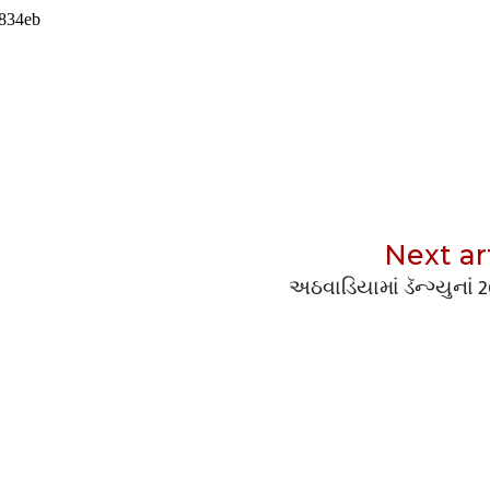
Next ar
અઠવાડિયામાં ડૅન્ગ્યુનાં 