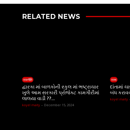
RELATED NEWS
राजनीति
राज्य
દ્વારકા માં બાળકોની સ્કુલ માં ભષ્ટ્રાચાર
દાંતામાં 
ખુલે આમ સરકારી પ્રોજેક્ટ કામગીરીમાં
બંધ કરાવ
લાલયા વાડી ??…
koyel maity
koyel maity
-
December 15, 2024