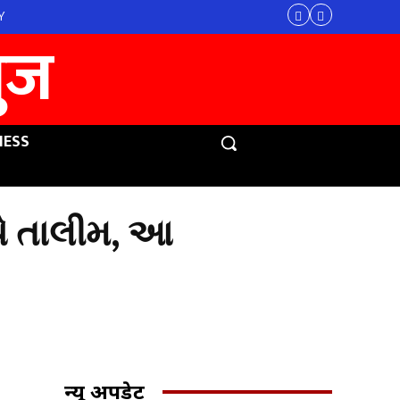
Y
युज
NESS
્યે તાલીમ, આ
न्यू अपडेट