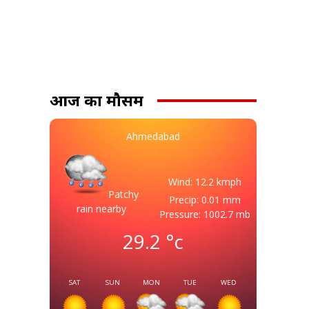
आज का मौसम
Ahmedabad
Wind: 12.2 kmph
Patchy
Precip: 0.01 mm
rain nearby
Pressure: 1002.7 mb
29.2
°c
SAT
SUN
MON
TUE
WED