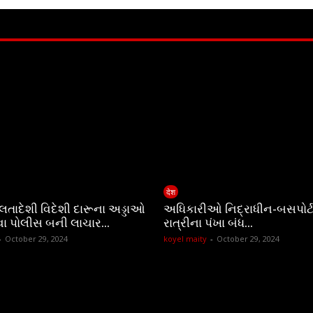
देश
ચાલતાદેશી વિદેશી દારૂના અડ્ડાઓ
અધિકારીઓ નિદ્રાધીન-બસપોર્ટ
વા પોલીસ બની લાચાર…
રાત્રીના પંખા બંધ…
-
October 29, 2024
koyel maity
-
October 29, 2024