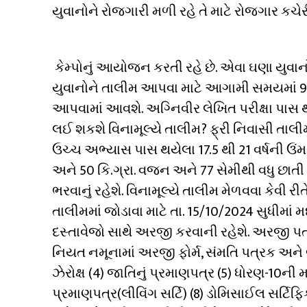
યુવાનોને રોજગારી મળી રહે તે માટે રોજગાર કચ
કેમ્પોનું આયોજન કરતી રહે છે. એવા ઘણા યુવાનો 
યુવાનોને તાલીમ આપવા માટે આગામી સમયમાં 90 ઉમે
આપવામાં આવશે. અગ્નિવીર લેખિત પરીક્ષા પાસ 
લઈ શકશે વિનામૂલ્યે તાલીમ? ફ્રી નિવાસી તાલીમ
ઉચ્ચ અભ્યાસ પાસ થયેલા 17.5 થી 21 વર્ષની ઉંમર
અને 50 કિ.ગ્રા. વજન અને 77 સેમીથી વધુ છાત
ભરવાનું રહેશે. વિનામૂલ્યે તાલીમ મેળવવા કેવી રી
તાલીમમાં જોડાવા માટે તા. 15/10/2024 સુધીમા
દસ્તાવેજો સાથે અરજી કરવાની રહેશે. અરજી પત્ર
નિયત નમૂનામાં અરજી ફોર્મ, સંમતિ પત્રક અને બા
ઝેરોક્ષ (4) જાતિનું પ્રમાણપત્ર (5) ધોરણ-10ની 
પ્રમાણપત્ર(લીવિંગ સર્ટિ) (8) ડોમિસાઈલ સર્ટિફિ