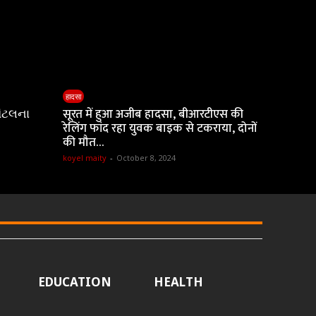
हादसा
ૉટલના
सूरत में हुआ अजीब हादसा, बीआरटीएस की
रेलिंग फांद रहा युवक बाइक से टकराया, दोनों
की मौत…
koyel maity
-
October 8, 2024
EDUCATION
HEALTH