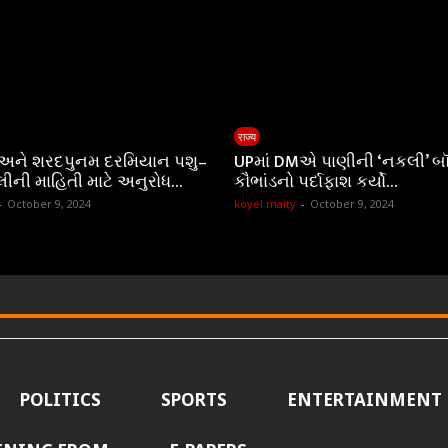
राज्य
 અને શરદપુનમ દરમિયાન પશુ–
UPમાં DMએ પાણીની ‘નકલી’ બ
લીની માહિતી માટે અનુરોધ…
કૌભાંડનો પર્દાફાશ કર્યો…
-
October 9, 2024
koyel maity
-
October 9, 2024
POLITICS
SPORTS
ENTERTAINMENT