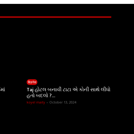
बिज़नेस
માં
Taj હોટલ બનાવી ટાટા એ કોની સાથે લીધો
હતો બદલો ?…
koyel maity
-
October 13, 2024