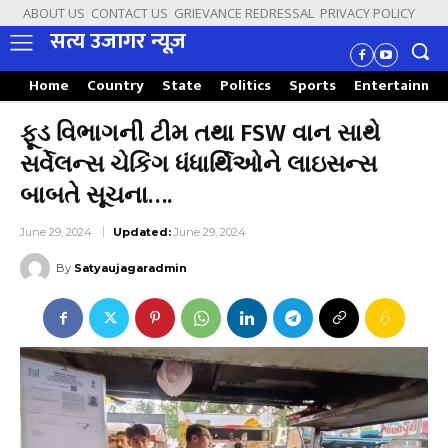
ABOUT US
CONTACT US
GRIEVANCE REDRESSAL
PRIVACY POLICY
सत्य उजागर न्यूज़
Home
Country
State
Politics
Sports
Entertainme
ફૂડ વિભાગની ટીમ તથા FSW વાન સાથે
સર્વેલન્સ ચેકિંગ ધંધાર્થિઓને લાઇસન્સ
બાબતે સૂચના….
June 29, 2024
Updated:
June 29, 2024
By
Satyaujagaradmin