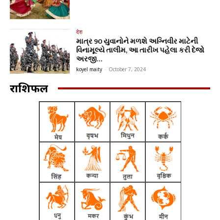
देश
માત્ર 90 યુવાનોને મળશે અગ્નિવીર માટેની
વિનામૂલ્યે તાલીમ, આ તારીખ પહેલા કરી દેજો
અરજી…
koyel maity
-
October 7, 2024
राशिफल