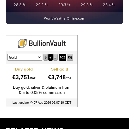
28.8
°c
29.2
°c
29.3
°c
29.3
°c
28.4
°c
WorldWeatherOnline.com