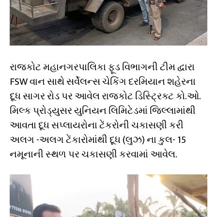
રાજકોટ મહાનગરપાલિકા ફૂડ વિભાગની ટીમ દ્વારા
FSW વાન સાથે સર્વેલન્સ ચેકિંગ દરમિયાન શહેરના
દૂધ સાગર રોડ પર આવેલ રાજકોટ ડિસ્ટ્રિક્ટ કો.ઓ.
મિલ્ક પ્રોડ્યુસર યુનિયન લિમિટેડમાં જિલ્લામાંથી
આવતા દૂધ સપ્લાયરોના ટેંકરોની ચકાસણી કરી
અલગ -અલગ ટેંકારોમાંથી દૂધ (લુઝ) ના કુલ- 15
નમૂનાની સ્થળ પર ચકાસણી કરવામાં આવેલ.