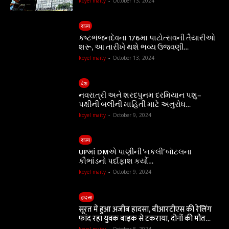
koyel maity
-
October 13, 2024
राज्य
કષ્ટભંજનદેવના 176મા પાટોત્સવની તૈયારીઓ
શરૂ, આ તારીખે થશે ભવ્ય ઉજવણી…
koyel maity
-
October 13, 2024
देश
નવરાત્રી અને શરદપુનમ દરમિયાન પશુ–
પક્ષીની બલીની માહિતી માટે અનુરોધ…
koyel maity
-
October 9, 2024
राज्य
UPમાં DMએ પાણીની ‘નકલી’ બૉટલના
કૌભાંડનો પર્દાફાશ કર્યો…
koyel maity
-
October 9, 2024
हादसा
सूरत में हुआ अजीब हादसा, बीआरटीएस की रेलिंग
फांद रहा युवक बाइक से टकराया, दोनों की मौत…