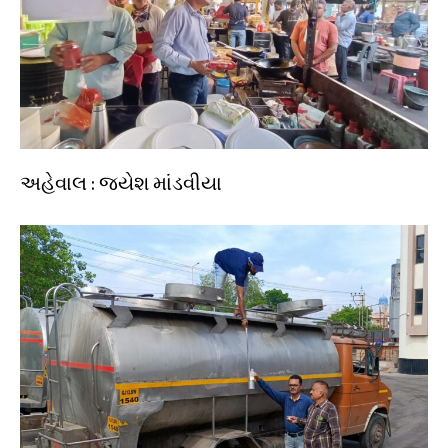
અહેવાલ : જયેશ માંડવીયા