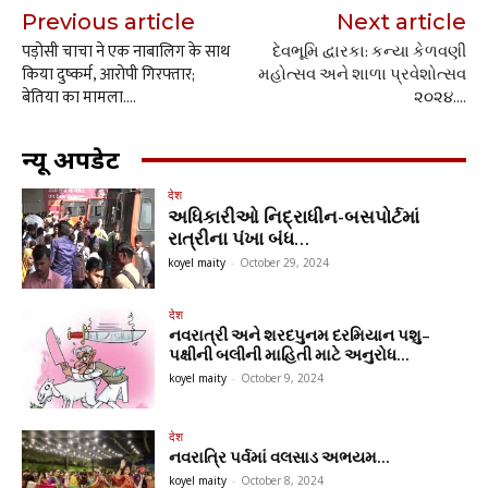
Previous article
Next article
पड़ोसी चाचा ने एक नाबालिग के साथ
દેવભૂમિ દ્વારકા: કન્યા કેળવણી
किया दुष्कर्म, आरोपी गिरफ्तार;
મહોત્સવ અને શાળા પ્રવેશોત્સવ
बेतिया का मामला….
૨૦૨૪….
न्यू अपडेट
देश
અધિકારીઓ નિદ્રાધીન-બસપોર્ટમાં
રાત્રીના પંખા બંધ…
koyel maity
-
October 29, 2024
देश
નવરાત્રી અને શરદપુનમ દરમિયાન પશુ–
પક્ષીની બલીની માહિતી માટે અનુરોધ…
koyel maity
-
October 9, 2024
देश
નવરાત્રિ પર્વમાં વલસાડ અભયમ…
koyel maity
-
October 8, 2024