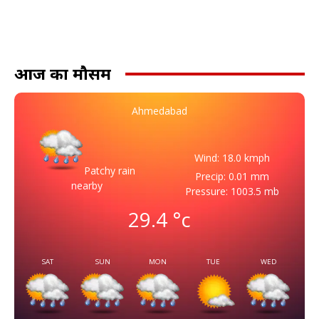
आज का मौसम
Ahmedabad
Wind: 18.0 kmph
Patchy rain
Precip: 0.01 mm
nearby
Pressure: 1003.5 mb
29.4
°c
SAT
SUN
MON
TUE
WED