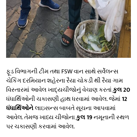
ફૂડ વિભાગની ટીમ તથા FSW વાન સાથે સર્વેલન્સ
ચેકિંગ દરમિયાન શહેરના રૈયા ચોકડી થી રૈયા ગામ
વિસ્તારમાં આવેલ ખાદ્યચીજોનું વેચાણ કરતાં
કુલ 20
ધંધાર્થિઓની ચકાસણી હાથ ધરવામાં આવેલ. જેમાં
12
ધંધાર્થિઓને
લાઇસન્સ બાબતે સૂચના આપવામાં
આવેલ. તેમજ ખાધ્ય ચીજોના
કુલ 19
નમૂનાની સ્થળ
પર ચકાસણી કરવામાં આવેલ.