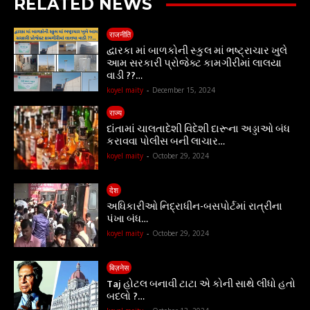
RELATED NEWS
राजनीति
દ્વારકા માં બાળકોની સ્કુલ માં ભષ્ટ્રાચાર ખુલે
આમ સરકારી પ્રોજેક્ટ કામગીરીમાં લાલયા
વાડી ??…
koyel maity
-
December 15, 2024
राज्य
દાંતામાં ચાલતાદેશી વિદેશી દારૂના અડ્ડાઓ બંધ
કરાવવા પોલીસ બની લાચાર…
koyel maity
-
October 29, 2024
देश
અધિકારીઓ નિદ્રાધીન-બસપોર્ટમાં રાત્રીના
પંખા બંધ…
koyel maity
-
October 29, 2024
बिज़नेस
Taj હોટલ બનાવી ટાટા એ કોની સાથે લીધો હતો
બદલો ?…