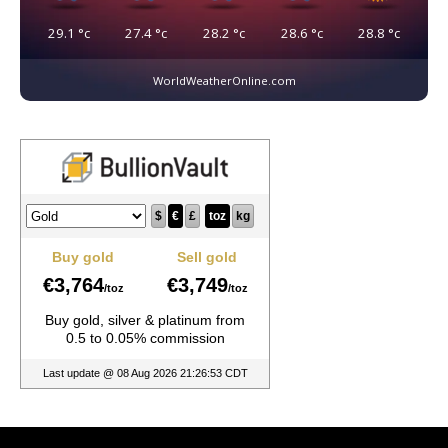
29.1
°c
27.4
°c
28.2
°c
28.6
°c
28.8
°c
WorldWeatherOnline.com