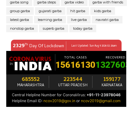
garba song
garba steps
garba video
garba with friends
group garba
gujarati garba
hit garba
kids garba
latest garba
learning garba
live garba
navratri garba
nonstop garba
superb garba
today garba