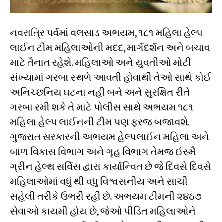
નવરાત્રિ પર્વમાં વલસાડ અભયમ, ૧૮૧ મહિલા હેલ્પ
લાઈન ટીમ મહિલાઓની મદદ, માર્ગદર્શન અને બચાવ
માટે તૈનાત રહેશે. મહિલાઓ અને યુવતીઓ મોટી
સંખ્યામાં ગરબા સ્થળે આવતી હોવાથી તેઓ સાથે કોઈ
અનિચ્છનિય ઘટના નહીં બને અને સુરક્ષિત રીતે
ગરબા રમી શકે તે માટે પોલીસ સાથે અભયમ ૧૮૧
મહિલા હેલ્પ લાઈનની ટીમ પણ ફરજ બજાવશે.
ગુજરાત સરકારની અભયમ હેલ્પલાઈન મહિલા અને
બાળ વિકાસ વિભાગ અને ગૃહ વિભાગ તેમજ ઈસ્મૈ
ગ્રીન હેલ્થ સર્વિસ દ્વારા કાર્યાન્વિત છે જે દિવસે દિવસે
મહિલાઓમાં વધું થી વધુ વિશ્વસનીય અને સાચી
સહેલી તરીકે ઉભરી રહી છે. અભયમ ટીમની ૨૪ઠ૭
સેવાઓ કાયમી હોય છે, જેઓ પીડિત મહિલાઓને