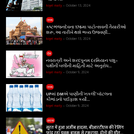
koyel maity
-
October 13, 2024
राज्य
કષ્ટભંજનદેવના 176મા પાટોત્સવની તૈયારીઓ
શરૂ, આ તારીખે થશે ભવ્ય ઉજવણી…
koyel maity
-
October 13, 2024
देश
નવરાત્રી અને શરદપુનમ દરમિયાન પશુ–
પક્ષીની બલીની માહિતી માટે અનુરોધ…
koyel maity
-
October 9, 2024
राज्य
UPમાં DMએ પાણીની ‘નકલી’ બૉટલના
કૌભાંડનો પર્દાફાશ કર્યો…
koyel maity
-
October 9, 2024
हादसा
सूरत में हुआ अजीब हादसा, बीआरटीएस की रेलिंग
फांद रहा युवक बाइक से टकराया, दोनों की मौत…