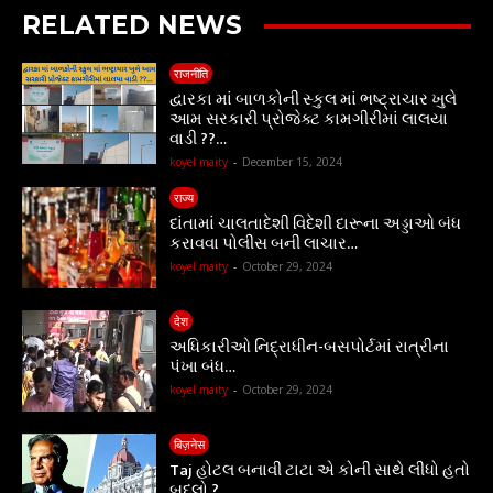
RELATED NEWS
राजनीति
દ્વારકા માં બાળકોની સ્કુલ માં ભષ્ટ્રાચાર ખુલે
આમ સરકારી પ્રોજેક્ટ કામગીરીમાં લાલયા
વાડી ??…
koyel maity
-
December 15, 2024
राज्य
દાંતામાં ચાલતાદેશી વિદેશી દારૂના અડ્ડાઓ બંધ
કરાવવા પોલીસ બની લાચાર…
koyel maity
-
October 29, 2024
देश
અધિકારીઓ નિદ્રાધીન-બસપોર્ટમાં રાત્રીના
પંખા બંધ…
koyel maity
-
October 29, 2024
बिज़नेस
Taj હોટલ બનાવી ટાટા એ કોની સાથે લીધો હતો
બદલો ?…