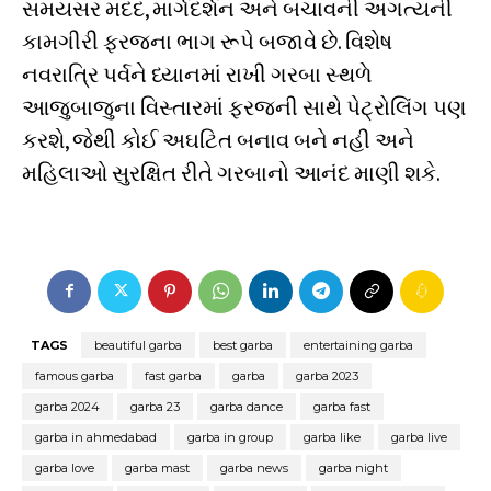
સમયસર મદદ, માર્ગદર્શન અને બચાવની અગત્યની
કામગીરી ફરજના ભાગ રૂપે બજાવે છે. વિશેષ
નવરાત્રિ પર્વને ધ્યાનમાં રાખી ગરબા સ્થળે
આજુબાજુના વિસ્તારમાં ફરજની સાથે પેટ્રોલિંગ પણ
કરશે, જેથી કોઈ અઘટિત બનાવ બને નહી અને
મહિલાઓ સુરક્ષિત રીતે ગરબાનો આનંદ માણી શકે.
TAGS
beautiful garba
best garba
entertaining garba
famous garba
fast garba
garba
garba 2023
garba 2024
garba 23
garba dance
garba fast
garba in ahmedabad
garba in group
garba like
garba live
garba love
garba mast
garba news
garba night