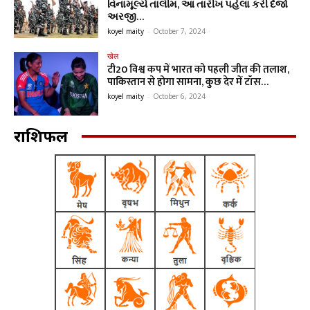
વિનામૂલ્યે તાલીમ, આ તારીખ પહેલા કરી દેજો
અરજી…
koyel maity
-
October 7, 2024
खेल
टी20 विश्व कप में भारत को पहली जीत की तलाश,
पाकिस्तान से होगा सामना, कुछ देर में टॉस…
koyel maity
-
October 6, 2024
राशिफल