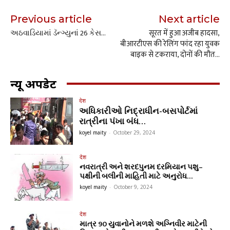
Previous article
Next article
અઠવાડિયામાં ડૅન્ગ્યુનાં 26 કેસ…
सूरत में हुआ अजीब हादसा,
बीआरटीएस की रेलिंग फांद रहा युवक
बाइक से टकराया, दोनों की मौत…
न्यू अपडेट
देश
અધિકારીઓ નિદ્રાધીન-બસપોર્ટમાં
રાત્રીના પંખા બંધ…
koyel maity
-
October 29, 2024
देश
નવરાત્રી અને શરદપુનમ દરમિયાન પશુ–
પક્ષીની બલીની માહિતી માટે અનુરોધ…
koyel maity
-
October 9, 2024
देश
માત્ર 90 યુવાનોને મળશે અગ્નિવીર માટેની