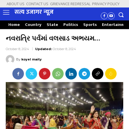
ABOUT US
CONTACT US
GRIEVANCE REDRESSAL
PRIVACY POLICY
सत्य उजागर न्यूज़
Home
Country
State
Politics
Sports
Entertainme
નવરાત્રિ પર્વમાં વલસાડ અભયમ…
October 8, 2024
Updated:
October 8, 2024
By
koyel maity