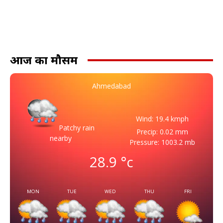
आज का मौसम
Ahmedabad
Wind: 19.4 kmph
Patchy rain
Precip: 0.02 mm
nearby
Pressure: 1003.2 mb
28.9
°c
MON
TUE
WED
THU
FRI