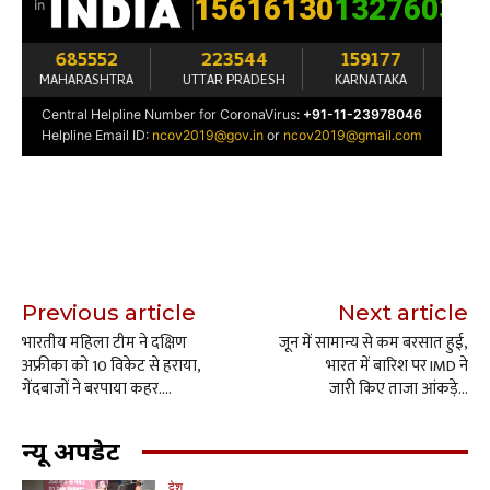
Previous article
Next article
भारतीय महिला टीम ने दक्षिण
जून में सामान्य से कम बरसात हुई,
अफ्रीका को 10 विकेट से हराया,
भारत में बारिश पर IMD ने
गेंदबाजों ने बरपाया कहर….
जारी किए ताजा आंकड़े…
न्यू अपडेट
देश