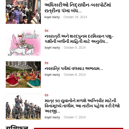
અધિકારીઓ નિદ્રાધીન-બસપોર્ટમાં
રાત્રીના પંખા બંધ…
koyel maity
-
October 29, 2024
देश
નવરાત્રી અને શરદપુનમ દરમિયાન પશુ–
પક્ષીની બલીની માહિતી માટે અનુરોધ…
koyel maity
-
October 9, 2024
देश
નવરાત્રિ પર્વમાં વલસાડ અભયમ…
koyel maity
-
October 8, 2024
देश
માત્ર 90 યુવાનોને મળશે અગ્નિવીર માટેની
વિનામૂલ્યે તાલીમ, આ તારીખ પહેલા કરી દેજો
અરજી…
koyel maity
-
October 7, 2024
राशिफल