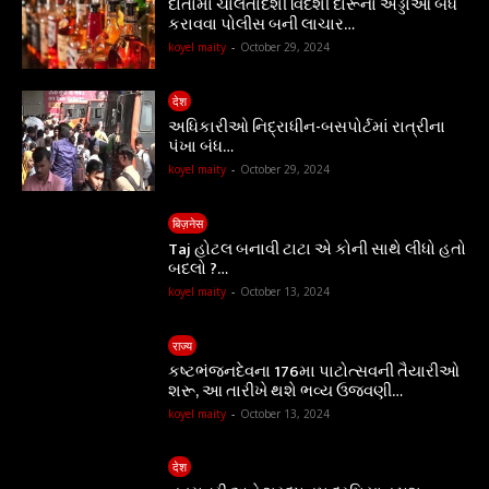
દાંતામાં ચાલતાદેશી વિદેશી દારૂના અડ્ડાઓ બંધ
કરાવવા પોલીસ બની લાચાર…
koyel maity
-
October 29, 2024
देश
અધિકારીઓ નિદ્રાધીન-બસપોર્ટમાં રાત્રીના
પંખા બંધ…
koyel maity
-
October 29, 2024
बिज़नेस
Taj હોટલ બનાવી ટાટા એ કોની સાથે લીધો હતો
બદલો ?…
koyel maity
-
October 13, 2024
राज्य
કષ્ટભંજનદેવના 176મા પાટોત્સવની તૈયારીઓ
શરૂ, આ તારીખે થશે ભવ્ય ઉજવણી…
koyel maity
-
October 13, 2024
देश