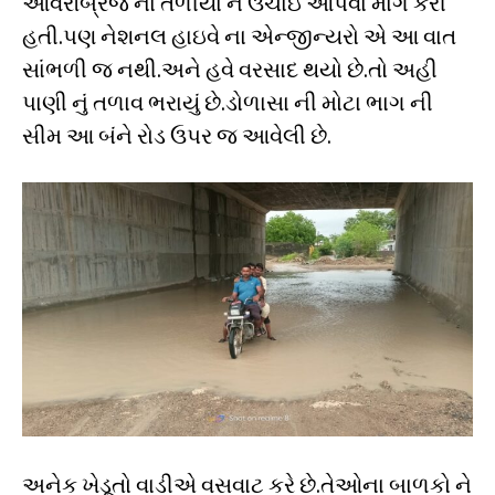
ઓવરબ્રિજ ના તળીયા ને ઉંચાઇ આપવા માંગ કરી
હતી.પણ નેશનલ હાઇવે ના એન્જીન્યરો એ આ વાત
સાંભળી જ નથી.અને હવે વરસાદ થયો છે.તો અહી
પાણી નું તળાવ ભરાયું છે.ડોળાસા ની મોટા ભાગ ની
સીમ આ બંને રોડ ઉપર જ આવેલી છે.
અનેક ખેડૂતો વાડીએ વસવાટ કરે છે.તેઓના બાળકો ને