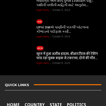
નવરાત્રી અને શરદપુનમ દરમિયાન પશુ–
પક્ષીની બલીની માહિતી માટે અનુરોધ…
koyel maity
-
October 9, 2024
राज्य
UPમાં DMએ પાણીની ‘નકલી’ બૉટલના
કૌભાંડનો પર્દાફાશ કર્યો…
koyel maity
-
October 9, 2024
हादसा
सूरत में हुआ अजीब हादसा, बीआरटीएस की रेलिंग
फांद रहा युवक बाइक से टकराया, दोनों की मौत…
koyel maity
-
October 8, 2024
QUICK LINKS
HOME
COUNTRY
STATE
POLITICS