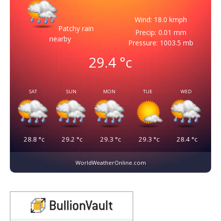
Wind: 18.0 kmph
Patchy rain
Precip: 0.01 mm
nearby
Pressure: 1003.5 mb
29.4
°c
SAT
SUN
MON
TUE
WED
28.8
°c
29.2
°c
29.3
°c
29.3
°c
28.4
°c
WorldWeatherOnline.com