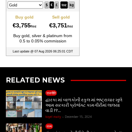
RELATED NEWS
राजनीति
દ્વારકા માં બાળકોની સ્કુલ માં ભષ્ટ્રાચાર ખુલે
આમ સરકારી પ્રોજેક્ટ કામગીરીમાં લાલયા
વાડી ??…
koyel maity
-
December 15, 2024
राज्य