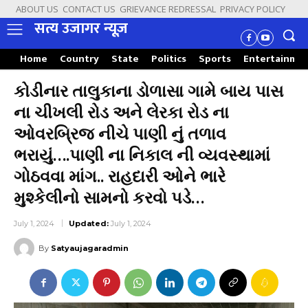
ABOUT US
CONTACT US
GRIEVANCE REDRESSAL
PRIVACY POLICY
सत्य उजागर न्यूज़
Home
Country
State
Politics
Sports
Entertainme
કોડીનાર તાલુકાના ડોળાસા ગામે બાય પાસ
ના ચીખલી રોડ અને લેરકા રોડ ના
ઓવરબ્રિજ નીચે પાણી નું તળાવ
ભરાયું….પાણી ના નિકાલ ની વ્યવસ્થામાં
ગોઠવવા માંગ.. રાહદારી ઓને ભારે
મુશ્કેલીનો સામનો કરવો પડે…
July 1, 2024
Updated:
July 1, 2024
By
Satyaujagaradmin