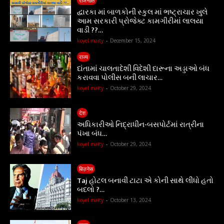
राजनीति
દ્વારકા માં બાળકોની સ્કુલ માં ભષ્ટ્રાચાર ખુલે
આમ સરકારી પ્રોજેક્ટ કામગીરીમાં લાલયા
વાડી ??…
koyel maity
-
December 15, 2024
राज्य
દાંતામાં ચાલતાદેશી વિદેશી દારૂના અડ્ડાઓ બંધ
કરાવવા પોલીસ બની લાચાર…
koyel maity
-
October 29, 2024
देश
અધિકારીઓ નિદ્રાધીન-બસપોર્ટમાં રાત્રીના
પંખા બંધ…
koyel maity
-
October 29, 2024
बिज़नेस
Taj હોટલ બનાવી ટાટા એ કોની સાથે લીધો હતો
બદલો ?…
koyel maity
-
October 13, 2024