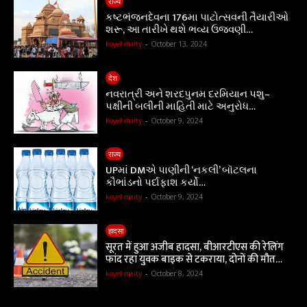
राज्य
કષ્ટભંજનદેવના 176મા પાટોત્સવની તૈયારીઓ
શરૂ, આ તારીખે થશે ભવ્ય ઉજવણી…
koyel maity
-
October 13, 2024
देश
નવરાત્રી અને શરદપુનમ દરમિયાન પશુ–
પક્ષીની બલીની માહિતી માટે અનુરોધ…
koyel maity
-
October 9, 2024
राज्य
UPમાં DMએ પાણીની ‘નકલી’ બૉટલના
કૌભાંડનો પર્દાફાશ કર્યો…
koyel maity
-
October 9, 2024
हादसा
सूरत में हुआ अजीब हादसा, बीआरटीएस की रेलिंग
फांद रहा युवक बाइक से टकराया, दोनों की मौत…
koyel maity
-
October 8, 2024