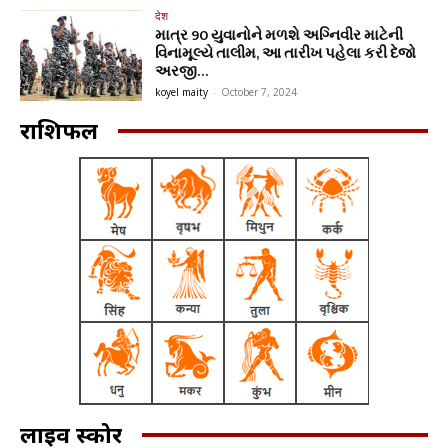
देश
માત્ર 90 યુવાનોને મળશે અગ્નિવીર માટેની
વિનામૂલ્યે તાલીમ, આ તારીખ પહેલા કરી દેજો
અરજી…
koyel maity
-
October 7, 2024
राशिफल
लाइव स्कोर