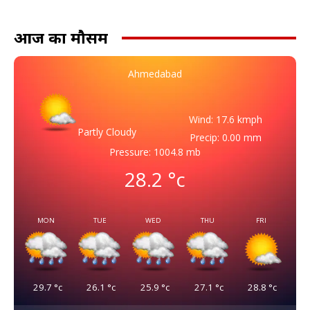
आज का मौसम
Ahmedabad
Wind: 17.6 kmph
Partly Cloudy
Precip: 0.00 mm
Pressure: 1004.8 mb
28.2
°c
MON
TUE
WED
THU
FRI
29.7
°c
26.1
°c
25.9
°c
27.1
°c
28.8
°c