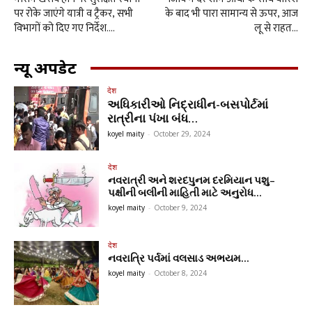
पर रोके जाएंगे यात्री व ट्रैकर, सभी
के बाद भी पारा सामान्य से ऊपर, आज
विभागों को दिए गए निर्देश….
लू से राहत…
न्यू अपडेट
देश
અધિકારીઓ નિદ્રાધીન-બસપોર્ટમાં
રાત્રીના પંખા બંધ…
koyel maity
-
October 29, 2024
देश
નવરાત્રી અને શરદપુનમ દરમિયાન પશુ–
પક્ષીની બલીની માહિતી માટે અનુરોધ…
koyel maity
-
October 9, 2024
देश
નવરાત્રિ પર્વમાં વલસાડ અભયમ…
koyel maity
-
October 8, 2024