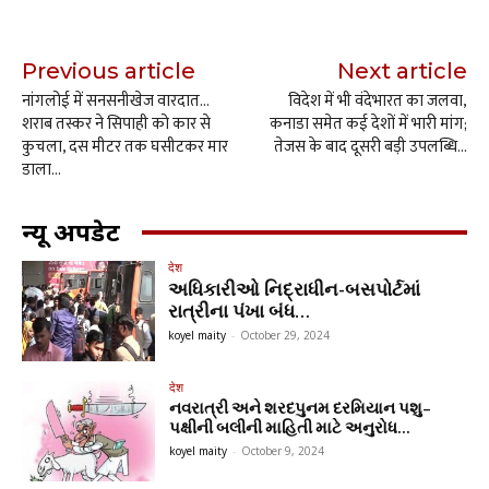
Previous article
Next article
नांगलोई में सनसनीखेज वारदात…
विदेश में भी वंदेभारत का जलवा,
शराब तस्कर ने सिपाही को कार से
कनाडा समेत कई देशों में भारी मांग;
कुचला, दस मीटर तक घसीटकर मार
तेजस के बाद दूसरी बड़ी उपलब्धि…
डाला…
न्यू अपडेट
देश
અધિકારીઓ નિદ્રાધીન-બસપોર્ટમાં
રાત્રીના પંખા બંધ…
koyel maity
-
October 29, 2024
देश
નવરાત્રી અને શરદપુનમ દરમિયાન પશુ–
પક્ષીની બલીની માહિતી માટે અનુરોધ…
koyel maity
-
October 9, 2024