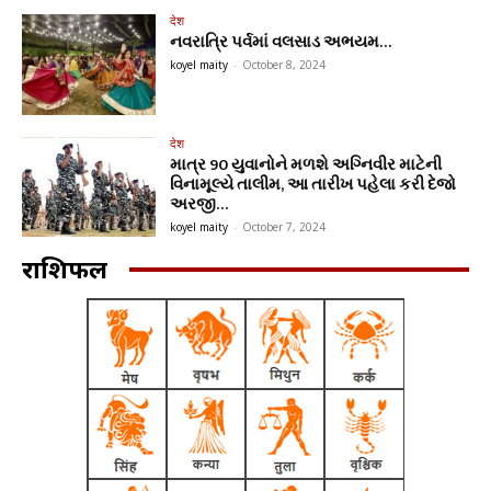
देश
નવરાત્રિ પર્વમાં વલસાડ અભયમ…
koyel maity
-
October 8, 2024
देश
માત્ર 90 યુવાનોને મળશે અગ્નિવીર માટેની
વિનામૂલ્યે તાલીમ, આ તારીખ પહેલા કરી દેજો
અરજી…
koyel maity
-
October 7, 2024
राशिफल