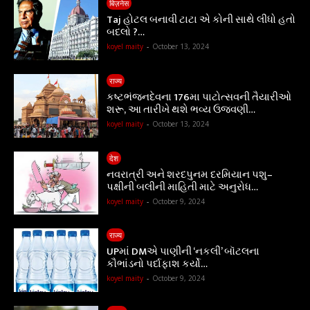
बिज़नेस
Taj હોટલ બનાવી ટાટા એ કોની સાથે લીધો હતો
બદલો ?…
koyel maity
-
October 13, 2024
राज्य
કષ્ટભંજનદેવના 176મા પાટોત્સવની તૈયારીઓ
શરૂ, આ તારીખે થશે ભવ્ય ઉજવણી…
koyel maity
-
October 13, 2024
देश
નવરાત્રી અને શરદપુનમ દરમિયાન પશુ–
પક્ષીની બલીની માહિતી માટે અનુરોધ…
koyel maity
-
October 9, 2024
राज्य
UPમાં DMએ પાણીની ‘નકલી’ બૉટલના
કૌભાંડનો પર્દાફાશ કર્યો…
koyel maity
-
October 9, 2024