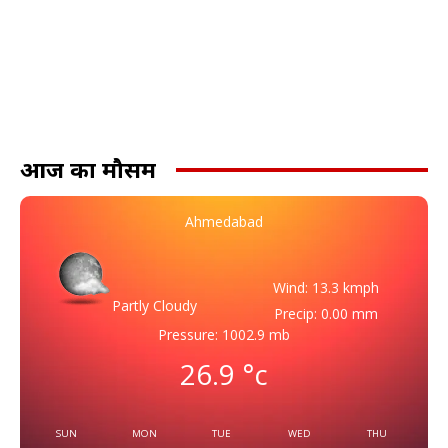
आज का मौसम
Ahmedabad
Wind: 13.3 kmph
Partly Cloudy
Precip: 0.00 mm
Pressure: 1002.9 mb
26.9
°c
SUN
MON
TUE
WED
THU