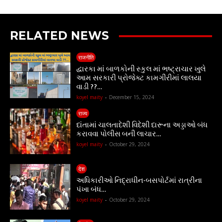
RELATED NEWS
राजनीति
દ્વારકા માં બાળકોની સ્કુલ માં ભષ્ટ્રાચાર ખુલે
આમ સરકારી પ્રોજેક્ટ કામગીરીમાં લાલયા
વાડી ??…
koyel maity
-
December 15, 2024
राज्य
દાંતામાં ચાલતાદેશી વિદેશી દારૂના અડ્ડાઓ બંધ
કરાવવા પોલીસ બની લાચાર…
koyel maity
-
October 29, 2024
देश
અધિકારીઓ નિદ્રાધીન-બસપોર્ટમાં રાત્રીના
પંખા બંધ…
koyel maity
-
October 29, 2024