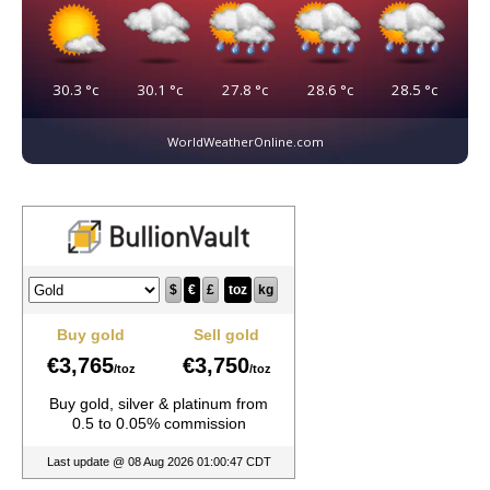
30.3
°c
30.1
°c
27.8
°c
28.6
°c
28.5
°c
WorldWeatherOnline.com