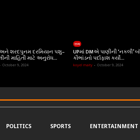
राज्य
 અને શરદપુનમ દરમિયાન પશુ–
UPમાં DMએ પાણીની ‘નકલી’ બ
લીની માહિતી માટે અનુરોધ…
કૌભાંડનો પર્દાફાશ કર્યો…
-
October 9, 2024
koyel maity
-
October 9, 2024
POLITICS
SPORTS
ENTERTAINMENT