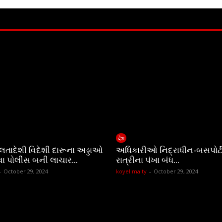
देश
ચાલતાદેશી વિદેશી દારૂના અડ્ડાઓ
અધિકારીઓ નિદ્રાધીન-બસપોર્ટ
વા પોલીસ બની લાચાર…
રાત્રીના પંખા બંધ…
-
October 29, 2024
koyel maity
-
October 29, 2024