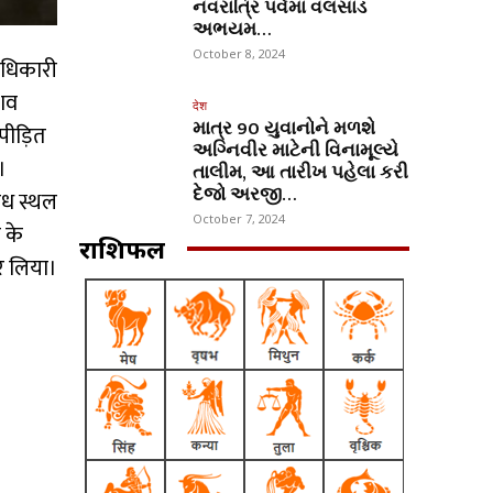
નવરાત્રિ પર્વમાં વલસાડ
અભયમ…
October 8, 2024
 अधिकारी
 शव
देश
માત્ર 90 યુવાનોને મળશે
पीड़ित
અગ્નિવીર માટેની વિનામૂલ્યે
।
તાલીમ, આ તારીખ પહેલા કરી
દેજો અરજી…
ाध स्थल
October 7, 2024
 के
राशिफल
र लिया।