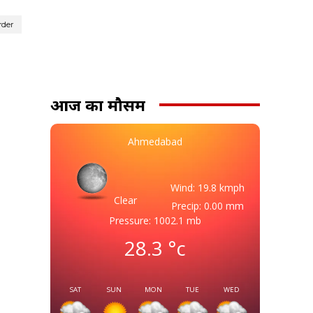
rder
आज का मौसम
Ahmedabad
Wind: 19.8 kmph
Clear
Precip: 0.00 mm
Pressure: 1002.1 mb
28.3
°c
SAT
SUN
MON
TUE
WED