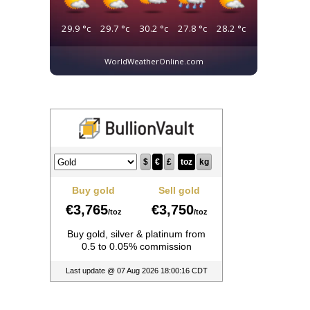
29.9
°c
29.7
°c
30.2
°c
27.8
°c
28.2
°c
WorldWeatherOnline.com