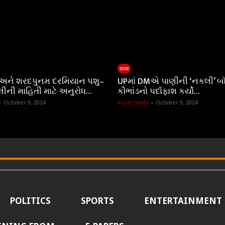
राज्य
 અને શરદપુનમ દરમિયાન પશુ–
UPમાં DMએ પાણીની ‘નકલી’ બ
લીની માહિતી માટે અનુરોધ…
કૌભાંડનો પર્દાફાશ કર્યો…
-
October 9, 2024
koyel maity
-
October 9, 2024
POLITICS
SPORTS
ENTERTAINMENT