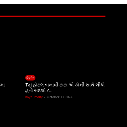
बिज़नेस
માં
Taj હોટલ બનાવી ટાટા એ કોની સાથે લીધો
હતો બદલો ?…
koyel maity
-
October 13, 2024