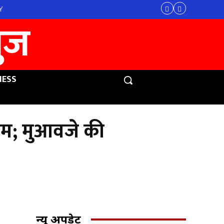
Y
युज
NESS
ाम; मुआवजे की
न्यू अपडेट