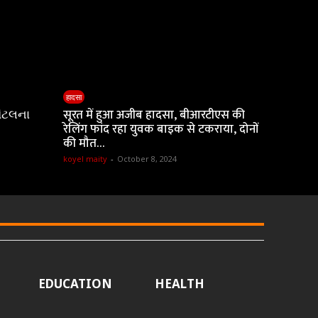
हादसा
ૉટલના
सूरत में हुआ अजीब हादसा, बीआरटीएस की
रेलिंग फांद रहा युवक बाइक से टकराया, दोनों
की मौत…
koyel maity
-
October 8, 2024
EDUCATION
HEALTH