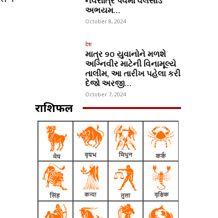
નવરાત્રિ પર્વમાં વલસાડ
અભયમ…
October 8, 2024
देश
માત્ર 90 યુવાનોને મળશે
અગ્નિવીર માટેની વિનામૂલ્યે
તાલીમ, આ તારીખ પહેલા કરી
દેજો અરજી…
October 7, 2024
राशिफल