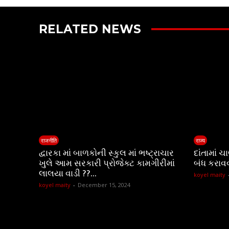
RELATED NEWS
राजनीति
राज्य
દ્વારકા માં બાળકોની સ્કુલ માં ભષ્ટ્રાચાર
દાંતામાં 
ખુલે આમ સરકારી પ્રોજેક્ટ કામગીરીમાં
બંધ કરાવ
લાલયા વાડી ??…
koyel maity
koyel maity
-
December 15, 2024