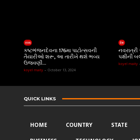
राज्य
देश
કષ્ટભંજનદેવના 176મા પાટોત્સવની
નવરાત્રી
તૈયારીઓ શરૂ, આ તારીખે થશે ભવ્ય
પક્ષીની બ
ઉજવણી…
koyel maity
koyel maity
-
October 13, 2024
QUICK LINKS
HOME
COUNTRY
STATE