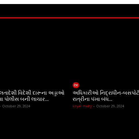
देश
ચાલતાદેશી વિદેશી દારૂના અડ્ડાઓ
અધિકારીઓ નિદ્રાધીન-બસપોર્ટ
વા પોલીસ બની લાચાર…
રાત્રીના પંખા બંધ…
-
October 29, 2024
koyel maity
-
October 29, 2024