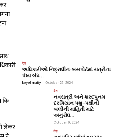
ेकर
जिगना
टना
 साथ
ाधिकारी
देश
અધિકારીઓ નિદ્રાધીન-બસપોર્ટમાં રાત્રીના
પંખા બંધ…
koyel maity
-
October 29, 2024
।
देश
નવરાત્રી અને શરદપુનમ
ा कि
દરમિયાન પશુ–પક્ષીની
બલીની માહિતી માટે
અનુરોધ…
October 9, 2024
को लेकर
देश
िस ने