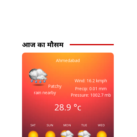
आज का मौसम
Ahmedabad
Wind: 16.2 kmph
Patchy
Precip: 0.01 mm
rain nearby
Pressure: 1002.7 mb
28.9
°c
SAT
SUN
MON
TUE
WED