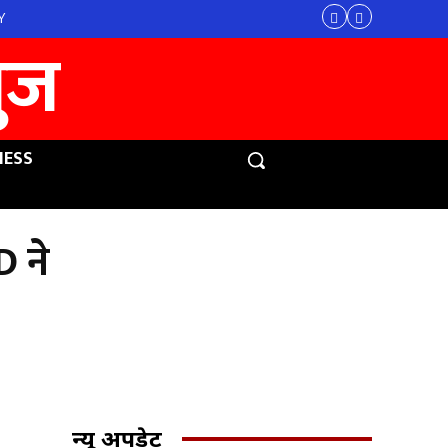
Y
युज
NESS
D ने
न्यू अपडेट