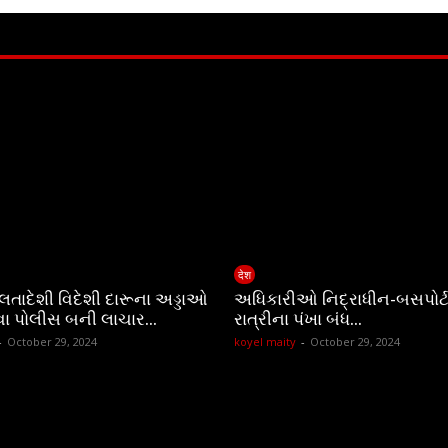
देश
ચાલતાદેશી વિદેશી દારૂના અડ્ડાઓ
અધિકારીઓ નિદ્રાધીન-બસપોર્ટ
વા પોલીસ બની લાચાર…
રાત્રીના પંખા બંધ…
-
October 29, 2024
koyel maity
-
October 29, 2024