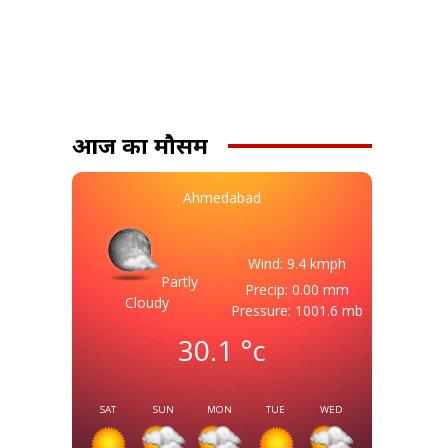
आज का मौसम
Ahmedabad
Wind: 9.4 kmph
Partly
Precip: 0.00 mm
Cloudy
Pressure: 1001.6 mb
30.1
°c
SAT
SUN
MON
TUE
WED