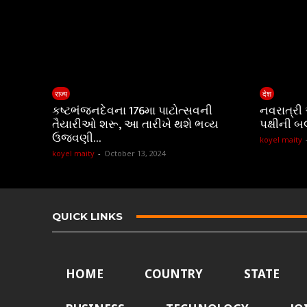
राज्य
देश
કષ્ટભંજનદેવના 176મા પાટોત્સવની
નવરાત્રી
તૈયારીઓ શરૂ, આ તારીખે થશે ભવ્ય
પક્ષીની બ
ઉજવણી…
koyel maity
koyel maity
-
October 13, 2024
QUICK LINKS
HOME
COUNTRY
STATE