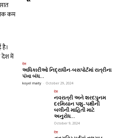
रसात
ाधिक कम
 है।
देश में
देश
અધિકારીઓ નિદ્રાધીન-બસપોર્ટમાં રાત્રીના
પંખા બંધ…
koyel maity
-
October 29, 2024
देश
નવરાત્રી અને શરદપુનમ
દરમિયાન પશુ–પક્ષીની
બલીની માહિતી માટે
અનુરોધ…
October 9, 2024
देश