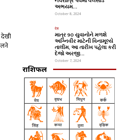
નવરાત્રિ પર્વમાં વલસાડ
અભયમ…
October 8, 2024
देश
માત્ર 90 યુવાનોને મળશે
 देखी
અગ્નિવીર માટેની વિનામૂલ્યે
दलने
તાલીમ, આ તારીખ પહેલા કરી
દેજો અરજી…
October 7, 2024
राशिफल