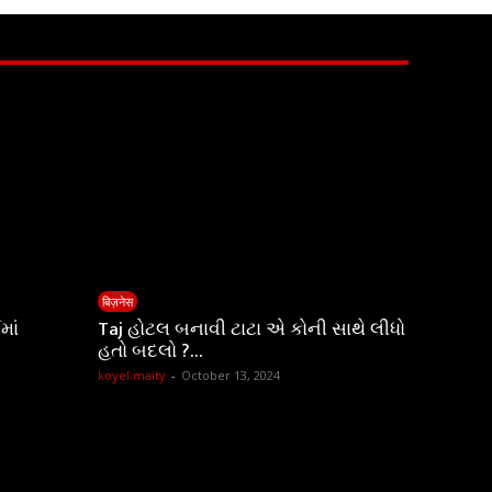
बिज़नेस
માં
Taj હોટલ બનાવી ટાટા એ કોની સાથે લીધો
હતો બદલો ?…
koyel maity
-
October 13, 2024