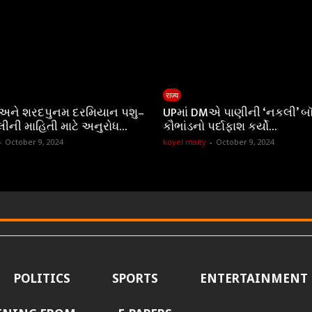
राज्य
 અને શરદપુનમ દરમિયાન પશુ–
UPમાં DMએ પાણીની ‘નકલી’ બ
લીની માહિતી માટે અનુરોધ…
કૌભાંડનો પર્દાફાશ કર્યો…
-
October 9, 2024
koyel maity
-
October 9, 2024
POLITICS
SPORTS
ENTERTAINMENT