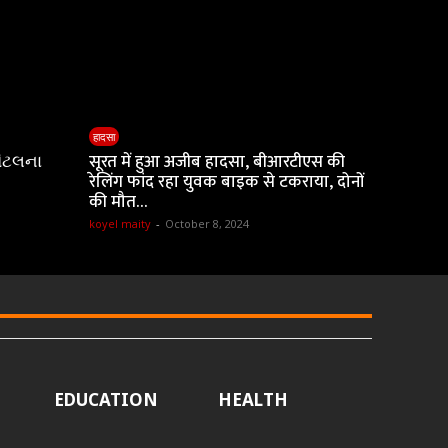
हादसा
ૉટલના
सूरत में हुआ अजीब हादसा, बीआरटीएस की
रेलिंग फांद रहा युवक बाइक से टकराया, दोनों
की मौत…
koyel maity
-
October 8, 2024
EDUCATION
HEALTH