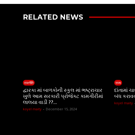
RELATED NEWS
राजनीति
राज्य
દ્વારકા માં બાળકોની સ્કુલ માં ભષ્ટ્રાચાર
દાંતામાં 
ખુલે આમ સરકારી પ્રોજેક્ટ કામગીરીમાં
બંધ કરાવ
લાલયા વાડી ??…
koyel maity
koyel maity
-
December 15, 2024