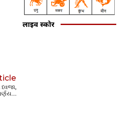
लाइव स्कोर
ticle
 ધ્વજા,
િર્ણય….