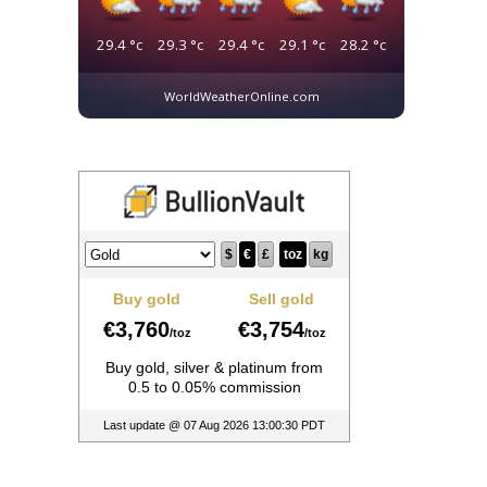
29.4
°c
29.3
°c
29.4
°c
29.1
°c
28.2
°c
WorldWeatherOnline.com