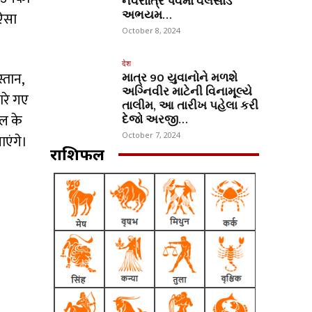
નવરાત્રિ પર્વમાં વલસાડ
અભયમ…
 ऐसा
October 8, 2024
देश
्तान,
માત્ર 90 યુવાનોને મળશે
અગ્નિવીર માટેની વિનામૂલ્યે
ारे गए
તાલીમ, આ તારીખ પહેલા કરી
रल के
દેજો અરજી…
October 7, 2024
ाएंगे।
राशिफल