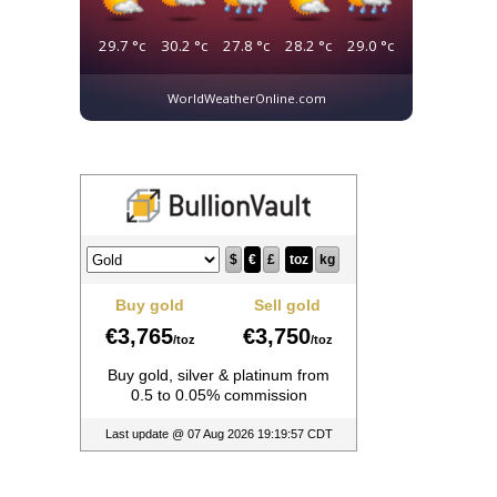
29.7
°c
30.2
°c
27.8
°c
28.2
°c
29.0
°c
WorldWeatherOnline.com