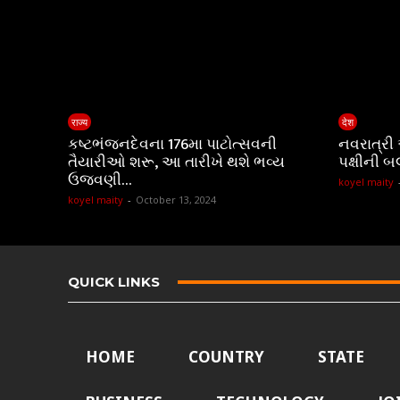
राज्य
देश
કષ્ટભંજનદેવના 176મા પાટોત્સવની
નવરાત્રી
તૈયારીઓ શરૂ, આ તારીખે થશે ભવ્ય
પક્ષીની બ
ઉજવણી…
koyel maity
koyel maity
-
October 13, 2024
QUICK LINKS
HOME
COUNTRY
STATE