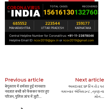
Previous article
Next article
बेगूसराय में शर्मसार हुई मानवता!
અમદાવાદ SP રિંગ રોડ પર
नवजात बच्ची को फेंककर फरार हुए
ગમખ્વાર એક્સિડન્ટ , ત્રણ ના
परिजन, पुलिस जांच में जुटी….
મોત…..