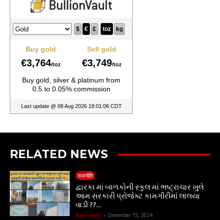
RELATED NEWS
राजनीति
દ્વારકા માં બાળકોની સ્કુલ માં ભષ્ટ્રાચાર ખુલે
આમ સરકારી પ્રોજેક્ટ કામગીરીમાં લાલયા
વાડી ??…
koyel maity
-
December 15, 2024