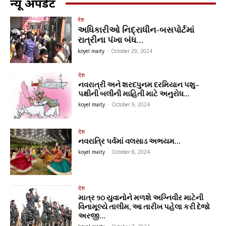
न्यू अपडेट
देश
અધિકારીઓ નિદ્રાધીન-બસપોર્ટમાં
રાત્રીના પંખા બંધ…
koyel maity
-
October 29, 2024
देश
નવરાત્રી અને શરદપુનમ દરમિયાન પશુ–
પક્ષીની બલીની માહિતી માટે અનુરોધ…
koyel maity
-
October 9, 2024
देश
નવરાત્રિ પર્વમાં વલસાડ અભયમ…
koyel maity
-
October 8, 2024
देश
માત્ર 90 યુવાનોને મળશે અગ્નિવીર માટેની
વિનામૂલ્યે તાલીમ, આ તારીખ પહેલા કરી દેજો
અરજી…