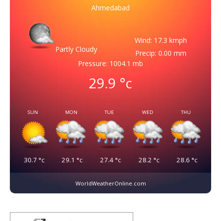
Ahmedabad
Wind: 17.3 kmph
Partly Cloudy
Precip: 0.00 mm
Pressure: 1004.1 mb
29.9
°c
SUN
MON
TUE
WED
THU
30.7
°c
29.1
°c
27.4
°c
28.2
°c
28.6
°c
WorldWeatherOnline.com