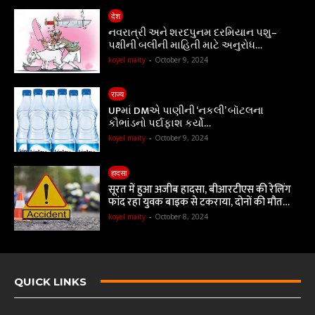
देश
નવરાત્રી અને શરદપુનમ દરમિયાન પશુ–
પક્ષીની બલીની માહિતી માટે અનુરોધ…
koyel maity
-
October 9, 2024
राज्य
UPમાં DMએ પાણીની ‘નકલી’ બૉટલના
કૌભાંડનો પર્દાફાશ કર્યો…
koyel maity
-
October 9, 2024
हादसा
सूरत में हुआ अजीब हादसा, बीआरटीएस की रेलिंग
फांद रहा युवक बाइक से टकराया, दोनों की मौत…
koyel maity
-
October 8, 2024
QUICK LINKS