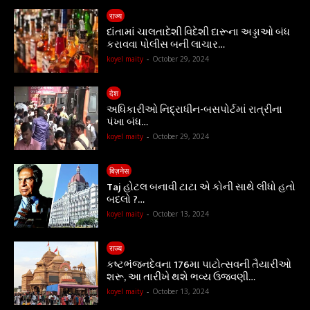
राज्य
દાંતામાં ચાલતાદેશી વિદેશી દારૂના અડ્ડાઓ બંધ
કરાવવા પોલીસ બની લાચાર…
koyel maity
-
October 29, 2024
देश
અધિકારીઓ નિદ્રાધીન-બસપોર્ટમાં રાત્રીના
પંખા બંધ…
koyel maity
-
October 29, 2024
बिज़नेस
Taj હોટલ બનાવી ટાટા એ કોની સાથે લીધો હતો
બદલો ?…
koyel maity
-
October 13, 2024
राज्य
કષ્ટભંજનદેવના 176મા પાટોત્સવની તૈયારીઓ
શરૂ, આ તારીખે થશે ભવ્ય ઉજવણી…
koyel maity
-
October 13, 2024