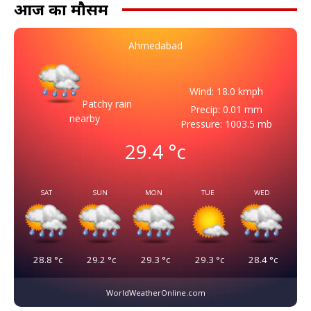
आज का मौसम
Ahmedabad
Wind: 18.0 kmph
Patchy rain
Precip: 0.01 mm
nearby
Pressure: 1003.5 mb
29.4
°c
SAT
SUN
MON
TUE
WED
28.8
°c
29.2
°c
29.3
°c
29.3
°c
28.4
°c
WorldWeatherOnline.com