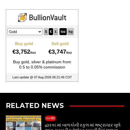
RELATED NEWS
राजनीति
દ્વારકા માં બાળકોની સ્કુલ માં ભષ્ટ્રાચાર ખુલે