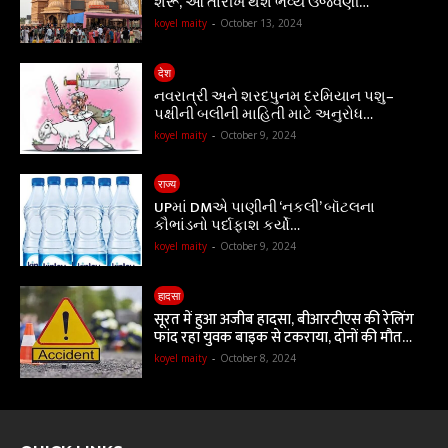
શરૂ, આ તારીખે થશે ભવ્ય ઉજવણી…
koyel maity
-
October 13, 2024
देश
નવરાત્રી અને શરદપુનમ દરમિયાન પશુ–
પક્ષીની બલીની માહિતી માટે અનુરોધ…
koyel maity
-
October 9, 2024
राज्य
UPમાં DMએ પાણીની ‘નકલી’ બૉટલના
કૌભાંડનો પર્દાફાશ કર્યો…
koyel maity
-
October 9, 2024
हादसा
सूरत में हुआ अजीब हादसा, बीआरटीएस की रेलिंग
फांद रहा युवक बाइक से टकराया, दोनों की मौत…
koyel maity
-
October 8, 2024