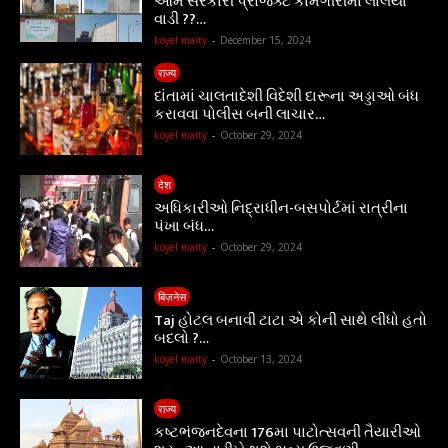
આમ સરકારી પ્રોજેક્ટ કામગીરીમાં લાલયા
વાડી ??…
koyel maity
-
December 15, 2024
राज्य
દાંતામાં ચાલતાદેશી વિદેશી દારૂના અડ્ડાઓ બંધ
કરાવવા પોલીસ બની લાચાર…
koyel maity
-
October 29, 2024
देश
અધિકારીઓ નિદ્રાધીન-બસપોર્ટમાં રાત્રીના
પંખા બંધ…
koyel maity
-
October 29, 2024
बिज़नेस
Taj હોટલ બનાવી ટાટા એ કોની સાથે લીધો હતો
બદલો ?…
koyel maity
-
October 13, 2024
राज्य
કષ્ટભંજનદેવના 176મા પાટોત્સવની તૈયારીઓ