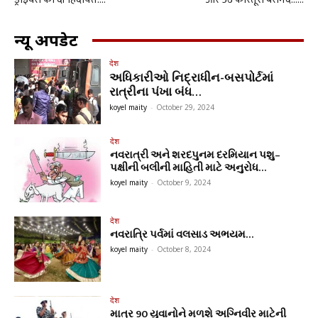
न्यू अपडेट
देश
અધિકારીઓ નિદ્રાધીન-બસપોર્ટમાં
રાત્રીના પંખા બંધ…
koyel maity
-
October 29, 2024
देश
નવરાત્રી અને શરદપુનમ દરમિયાન પશુ–
પક્ષીની બલીની માહિતી માટે અનુરોધ…
koyel maity
-
October 9, 2024
देश
નવરાત્રિ પર્વમાં વલસાડ અભયમ…
koyel maity
-
October 8, 2024
देश
માત્ર 90 યુવાનોને મળશે અગ્નિવીર માટેની