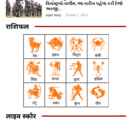
વિનામૂલ્યે તાલીમ, આ તારીખ પહેલા કરી દેજો
અરજી…
koyel maity
-
October 7, 2024
राशिफल
लाइव स्कोर